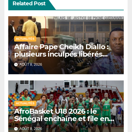
Related Post
ACTUALITÉS
Affaire Pape Cheikh Diallo :
plusieurs inculpés libérés
après un non-lieu partiel
AOÛT 8, 2026
ACTUALITÉS
AfroBasket U18 2026 : le
Sénégal enchaîne et file en
quarts de finale
AOÛT 8, 2026