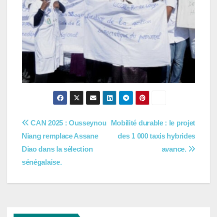
Navigation
CAN 2025 : Ousseynou
Mobilité durable : le projet
Niang remplace Assane
des 1 000 taxis hybrides
de
Diao dans la sélection
avance.
l’article
sénégalaise.