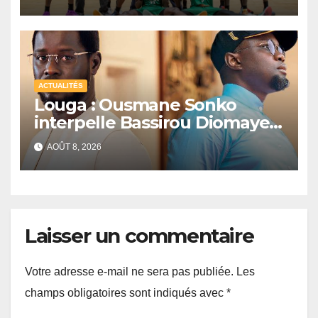
ACTUALITÉS
Louga : Ousmane Sonko
interpelle Bassirou Diomaye
Faye sur la date des élections
AOÛT 8, 2026
locales
Laisser un commentaire
Votre adresse e-mail ne sera pas publiée.
Les
champs obligatoires sont indiqués avec
*