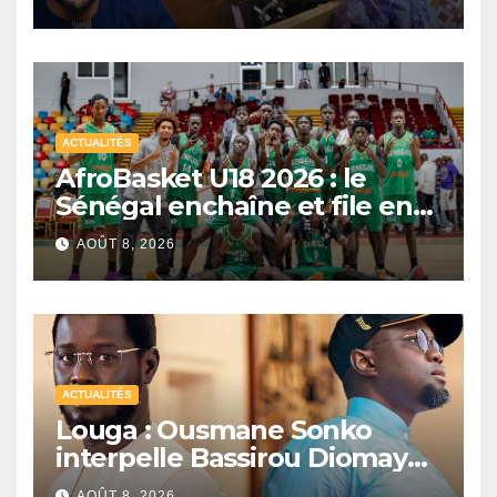
ACTUALITÉS
AfroBasket U18 2026 : le
Sénégal enchaîne et file en
quarts de finale
AOÛT 8, 2026
ACTUALITÉS
Louga : Ousmane Sonko
interpelle Bassirou Diomaye
Faye sur la date des élections
AOÛT 8, 2026