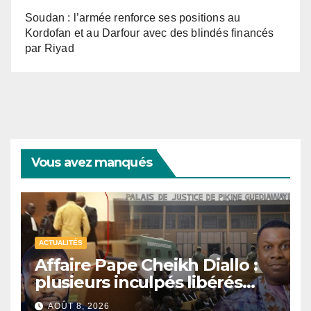
Soudan : l’armée renforce ses positions au
Kordofan et au Darfour avec des blindés financés
par Riyad
Vous avez manqués
ACTUALITÉS
Affaire Pape Cheikh Diallo :
plusieurs inculpés libérés
après un non-lieu partiel
AOÛT 8, 2026