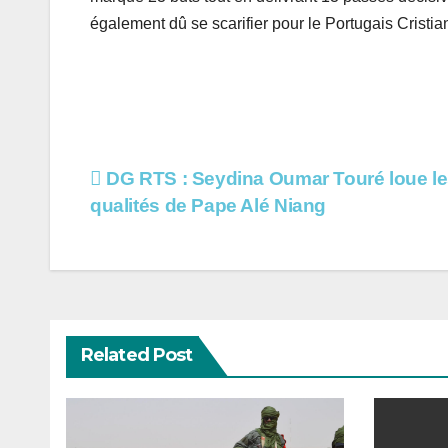
également dû se scarifier pour le Portugais Cristia
Navigation
DG RTS : Seydina Oumar Touré loue l
qualités de Pape Alé Niang
de
l’article
Related Post