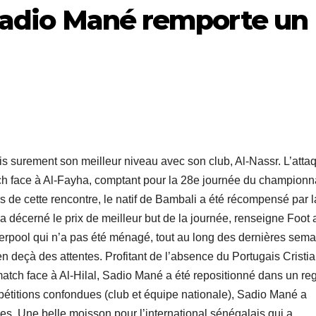
Sadio Mané remporte un
is surement son meilleur niveau avec son club, Al-Nassr. L’atta
tch face à Al-Fayha, comptant pour la 28e journée du championn
s de cette rencontre, le natif de Bambali a été récompensé par l
décerné le prix de meilleur but de la journée, renseigne Foot a
verpool qui n’a pas été ménagé, tout au long des dernières sema
n deçà des attentes. Profitant de l’absence du Portugais Cristi
atch face à Al-Hilal, Sadio Mané a été repositionné dans un reg
pétitions confondues (club et équipe nationale), Sadio Mané a
es. Une belle moisson pour l’international sénégalais qui a