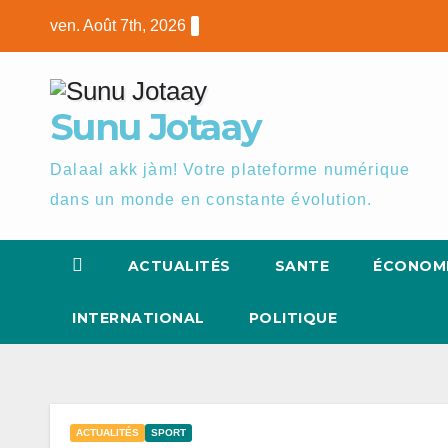
Skip
ven. Août 7th, 2026
to
content
Sunu Jotaay
Dalaal akk jàm! Votre plateforme numérique
dans un monde en constante évolution.
ACTUALITÉS
SANTE
ÉCONOM
INTERNATIONAL
POLITIQUE
ACTUALITÉS
SPORT