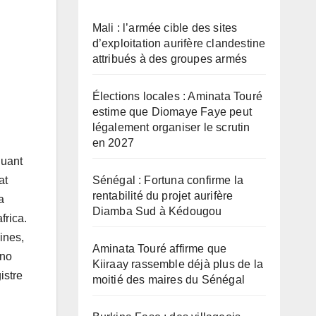
Mali : l’armée cible des sites
d’exploitation aurifère clandestine
attribués à des groupes armés
Élections locales : Aminata Touré
estime que Diomaye Faye peut
légalement organiser le scrutin
en 2027
quant
Sénégal : Fortuna confirme la
at
rentabilité du projet aurifère
a
Diamba Sud à Kédougou
frica.
ines,
Aminata Touré affirme que
ano
Kiiraay rassemble déjà plus de la
istre
moitié des maires du Sénégal