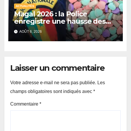
ACTUALITÉS
Magal 2026 : la Police
enregistre une hausse des
saisies de drogues de
AOÛT 6, 2026
synthèse malgré un recul de
certains stupéfiants
Laisser un commentaire
Votre adresse e-mail ne sera pas publiée.
Les
champs obligatoires sont indiqués avec
*
Commentaire
*