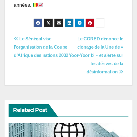
années.
Navigation
Le Sénégal vise
Le CORED dénonce le
l’organisation de la Coupe
clonage de la Une de «
de
d’Afrique des nations 2032
Yoor-Yoor bi » et alerte sur
l’article
les dérives de la
désinformation
Related Post