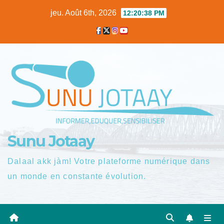
Skip
jeu. Août 6th, 2026
12:20:39 PM
to
content
Sunu Jotaay
Dalaal akk jàm! Votre plateforme numérique dans
un monde en constante évolution.