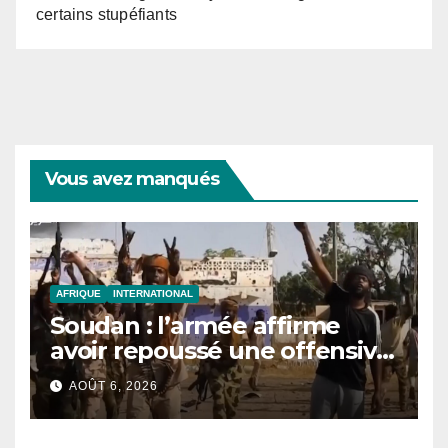
certains stupéfiants
Vous avez manqués
AFRIQUE
INTERNATIONAL
Soudan : l’armée affirme
avoir repoussé une offensive
des FSR au Darfour
AOÛT 6, 2026
occidental