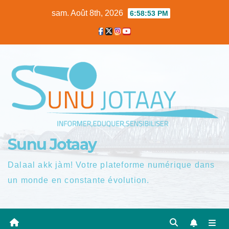
Skip
sam. Août 8th, 2026
6:58:54 PM
to
content
Sunu Jotaay
Dalaal akk jàm! Votre plateforme numérique dans
un monde en constante évolution.