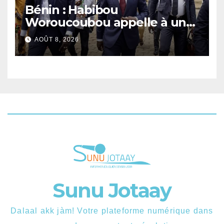
Bénin : Habibou
Woroucoubou appelle à un
retour du pluralisme avec le
AOÛT 8, 2026
Sénat
Sunu Jotaay
Dalaal akk jàm! Votre plateforme numérique dans