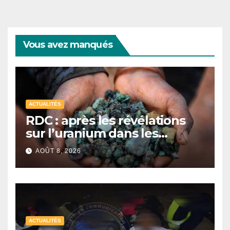
Vous avez manqués
ACTUALITÉS
RDC : après les révélations
sur l’uranium dans les
exportations de cobalt,
AOÛT 8, 2026
Kinshasa lance une
campagne de vérification
ACTUALITÉS