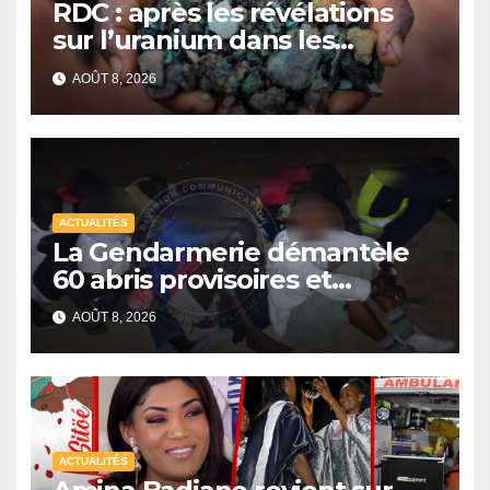
RDC : après les révélations
sur l’uranium dans les
exportations de cobalt,
AOÛT 8, 2026
Kinshasa lance une
campagne de vérification
ACTUALITÉS
La Gendarmerie démantèle
60 abris provisoires et
interpelle 27 personnes
AOÛT 8, 2026
ACTUALITÉS