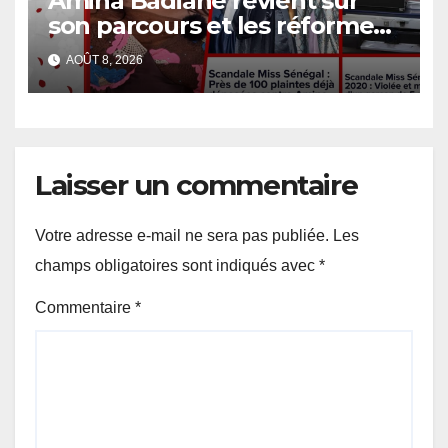
Amina Badiane revient sur
son parcours et les réformes
de Miss Sénégal
AOÛT 8, 2026
Laisser un commentaire
Votre adresse e-mail ne sera pas publiée.
Les
champs obligatoires sont indiqués avec
*
Commentaire
*