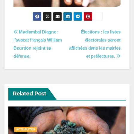
Navigation
Madiambal Diagne :
Élections : les listes
l’avocat français William
électorales seront
de
Bourdon rejoint sa
affichées dans les mairies
l’article
défense.
et préfectures.
Related Post
ACTUALITÉS