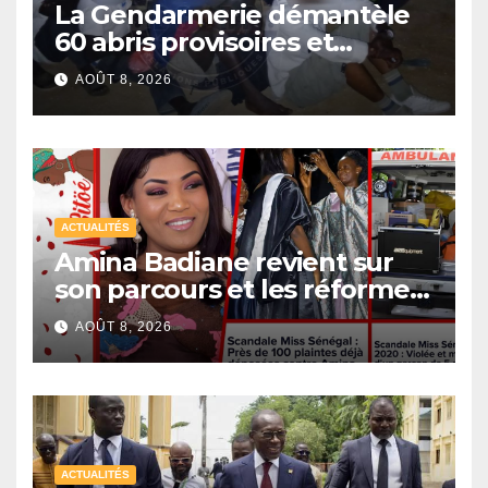
La Gendarmerie démantèle
60 abris provisoires et
interpelle 27 personnes
AOÛT 8, 2026
ACTUALITÉS
Amina Badiane revient sur
son parcours et les réformes
de Miss Sénégal
AOÛT 8, 2026
ACTUALITÉS