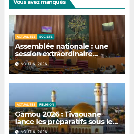
Vous avez manqués
ACTUALITÉS
SOCIÉTÉ
Assemblée nationale : une
session extraordinaire
convoquée le 10 août avec
AOÛT 6, 2026
plusieurs commissions
d’enquête à l’ordre du jour.
ACTUALITÉS
RELIGION
Gamou 2026 : Tivaouane
lance les préparatifs sous le
signe de l’unité et du Tawhid.
AOÛT 6, 2026