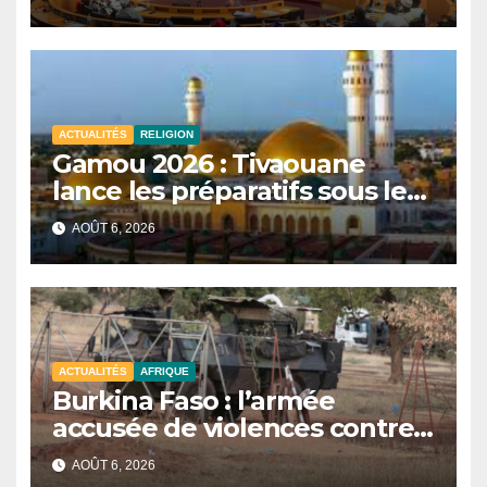
plusieurs commissions
d’enquête à l’ordre du jour.
ACTUALITÉS
RELIGION
Gamou 2026 : Tivaouane
lance les préparatifs sous le
signe de l’unité et du Tawhid.
AOÛT 6, 2026
ACTUALITÉS
AFRIQUE
Burkina Faso : l’armée
accusée de violences contre
des civils après une attaque
AOÛT 6, 2026
jihadiste.