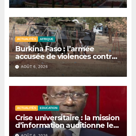
ACTUALITÉS
AFRIQUE
Burkina Faso : l’armée
accusée de violences contre
des civils après une attaque
AOÛT 6, 2026
jihadiste.
ACTUALITÉS
EDUCATION
Crise universitaire : la mission
d’information auditionne le
ministre Boubacar Camara.
AOÛT 6, 2026