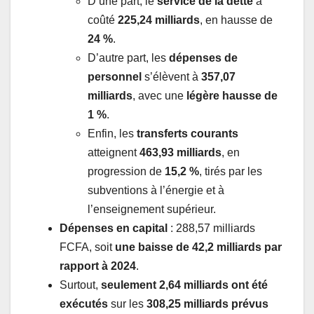
D’une part, le
service de la dette
a
coûté
225,24 milliards
, en hausse de
24 %
.
D’autre part, les
dépenses de
personnel
s’élèvent à
357,07
milliards
, avec une
légère hausse de
1 %
.
Enfin, les
transferts courants
atteignent
463,93 milliards
, en
progression de
15,2 %
, tirés par les
subventions à l’énergie et à
l’enseignement supérieur.
Dépenses en capital
: 288,57 milliards
FCFA, soit
une baisse de 42,2 milliards par
rapport à 2024
.
Surtout,
seulement 2,64 milliards ont été
exécutés
sur les
308,25 milliards prévus