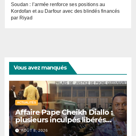
Soudan : l’armée renforce ses positions au
Kordofan et au Darfour avec des blindés financés
par Riyad
Vous avez manqués
ACTUALITÉS
Affaire Pape Cheikh Diallo :
plusieurs inculpés libérés
après un non-lieu partiel
AOÛT 8, 2026