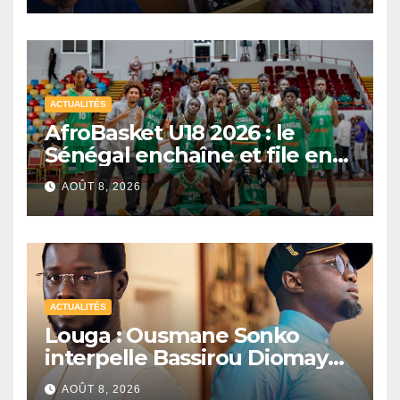
ACTUALITÉS
AfroBasket U18 2026 : le
Sénégal enchaîne et file en
quarts de finale
AOÛT 8, 2026
ACTUALITÉS
Louga : Ousmane Sonko
interpelle Bassirou Diomaye
Faye sur la date des élections
AOÛT 8, 2026