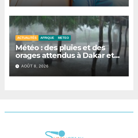
locales
ACTUALITÉS
AFRIQUE
METEO
Météo : des pluies et des
orages attendus à Dakar et
dans plusieurs localités ce
AOÛT 8, 2026
samedi