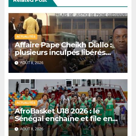
Related Post
ACTUALITÉS
Affaire Pape Cheikh Diallo :
plusieurs inculpés libérés
après un non-lieu partiel
AOÛT 8, 2026
ACTUALITÉS
AfroBasket U18 2026 : le
Sénégal enchaîne et file en
quarts de finale
AOÛT 8, 2026