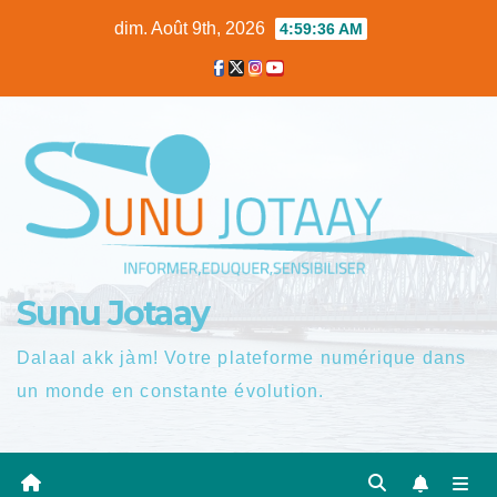
Skip
dim. Août 9th, 2026
4:59:37 AM
to
content
Sunu Jotaay
Dalaal akk jàm! Votre plateforme numérique dans
un monde en constante évolution.