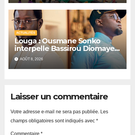
ACTUALITÉS
Louga : Ousmane Sonko
interpelle Bassirou Diomaye
Faye sur la date des élections
AOÛT 8, 2026
locales
Laisser un commentaire
Votre adresse e-mail ne sera pas publiée.
Les
champs obligatoires sont indiqués avec
*
Commentaire
*