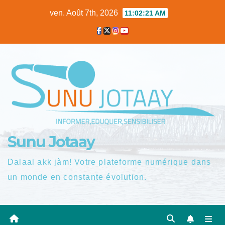
Skip
ven. Août 7th, 2026
11:02:22 AM
to
content
Sunu Jotaay
Dalaal akk jàm! Votre plateforme numérique dans
un monde en constante évolution.