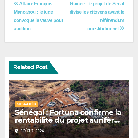
Navigation
Affaire François
Guinée : le projet de Sénat
Mancabou : le juge
divise les citoyens avant le
de
convoque la veuve pour
référendum
l’article
audition
constitutionnel
Related Post
ACTUALITÉS
Sénégal : Fortuna confirme la
rentabilité du projet aurifère
Diamba Sud à Kédougou
AOÛT 7, 2026