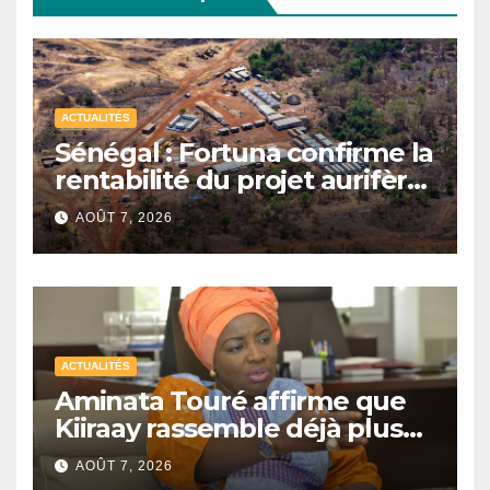
ACTUALITÉS
Sénégal : Fortuna confirme la
rentabilité du projet aurifère
Diamba Sud à Kédougou
AOÛT 7, 2026
ACTUALITÉS
Aminata Touré affirme que
Kiiraay rassemble déjà plus
de la moitié des maires du
AOÛT 7, 2026
Sénégal