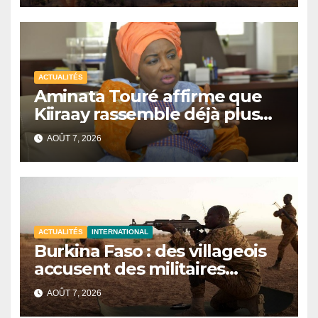
ACTUALITÉS
Aminata Touré affirme que
Kiiraay rassemble déjà plus
de la moitié des maires du
AOÛT 7, 2026
Sénégal
ACTUALITÉS
INTERNATIONAL
Burkina Faso : des villageois
accusent des militaires
d’avoir tué au moins 48 civils
AOÛT 7, 2026
après une attaque terroriste