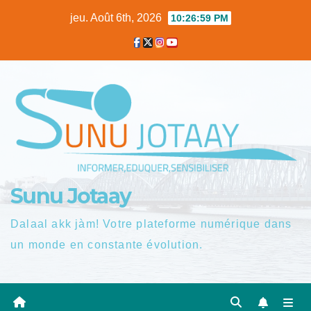
Skip
jeu. Août 6th, 2026
10:27:00 PM
to
content
Sunu Jotaay
Dalaal akk jàm! Votre plateforme numérique dans
un monde en constante évolution.