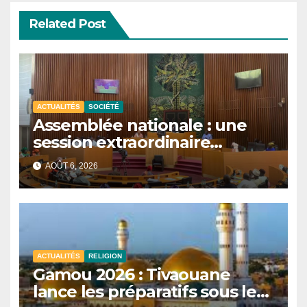
Related Post
ACTUALITÉS
SOCIÉTÉ
Assemblée nationale : une
session extraordinaire
convoquée le 10 août avec
AOÛT 6, 2026
plusieurs commissions
d’enquête à l’ordre du jour.
ACTUALITÉS
RELIGION
Gamou 2026 : Tivaouane
lance les préparatifs sous le