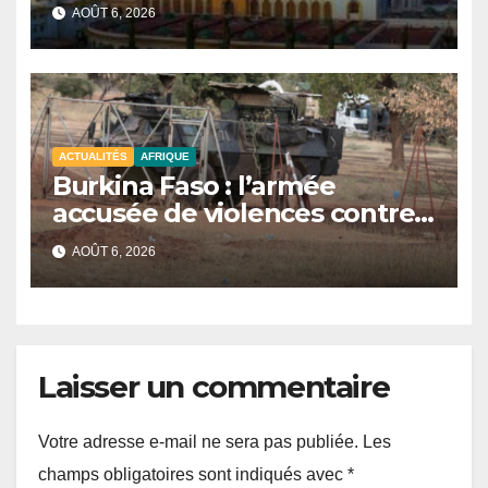
signe de l’unité et du Tawhid.
AOÛT 6, 2026
ACTUALITÉS
AFRIQUE
Burkina Faso : l’armée
accusée de violences contre
des civils après une attaque
AOÛT 6, 2026
jihadiste.
Laisser un commentaire
Votre adresse e-mail ne sera pas publiée.
Les
champs obligatoires sont indiqués avec
*