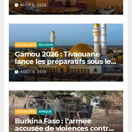
convoquée le 10 août avec
AOÛT 6, 2026
plusieurs commissions
d’enquête à l’ordre du jour.
ACTUALITÉS
RELIGION
Gamou 2026 : Tivaouane
lance les préparatifs sous le
signe de l’unité et du Tawhid.
AOÛT 6, 2026
ACTUALITÉS
AFRIQUE
Burkina Faso : l’armée
accusée de violences contre