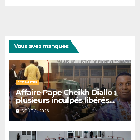
Vous avez manqués
ACTUALITÉS
Affaire Pape Cheikh Diallo :
plusieurs inculpés libérés
après un non-lieu partiel
AOÛT 8, 2026