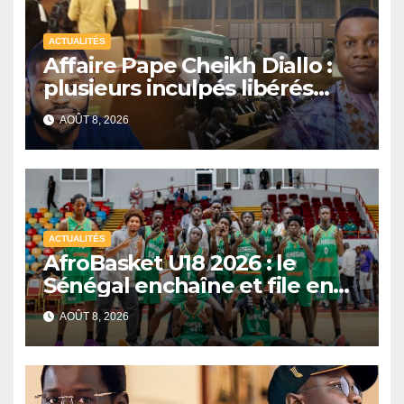
ACTUALITÉS
Affaire Pape Cheikh Diallo :
plusieurs inculpés libérés
après un non-lieu partiel
AOÛT 8, 2026
ACTUALITÉS
AfroBasket U18 2026 : le
Sénégal enchaîne et file en
quarts de finale
AOÛT 8, 2026