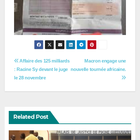
Navigation
Affaire des 125 milliards
Macron engage une
: Racine Sy devant le juge
nouvelle tournée africaine.
de
le 28 novembre
l’article
Related Post