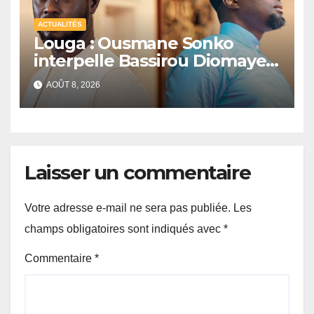
ACTUALITÉS
Louga : Ousmane Sonko
interpelle Bassirou Diomaye
Faye sur la date des élections
AOÛT 8, 2026
locales
Laisser un commentaire
Votre adresse e-mail ne sera pas publiée.
Les
champs obligatoires sont indiqués avec
*
Commentaire
*