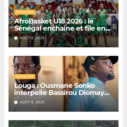
ACTUALITÉS
AfroBasket U18 2026 : le
Sénégal enchaîne et file en
quarts de finale
AOÛT 8, 2026
ACTUALITÉS
Louga : Ousmane Sonko
interpelle Bassirou Diomaye
Faye sur la date des élections
AOÛT 8, 2026
locales