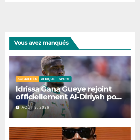
Vous avez manqués
ACTUALITÉS
AFRIQUE
SPORT
Idrissa Gana Gueye rejoint
officiellement Al-Diriyah pour
une saison
AOÛT 9, 2026