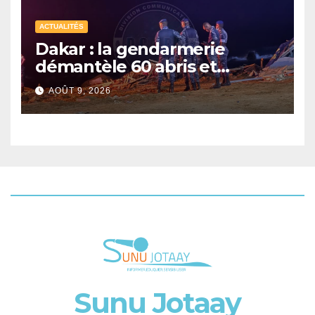
ACTUALITÉS
Dakar : la gendarmerie
démantèle 60 abris et
interpelle 27 personnes
AOÛT 9, 2026
Sunu Jotaay