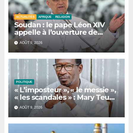
ACTUALITÉS
AFRIQUE
RELIGION
Soudan : le pape Léon XIV
appelle à l’ouverture de
couloirs humanitaires
AOÛT 9, 2026
POLITIQUE
« L’imposteur », « le messie »,
« les scandales » : Mary Teuw
Niane cible les dérives d’un
AOÛT 9, 2026
leader politique