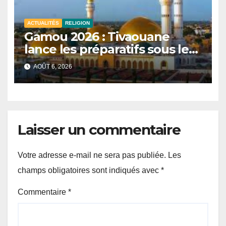
ACTUALITÉS
RELIGION
Gamou 2026 : Tivaouane
lance les préparatifs sous le
signe de l’unité et du Tawhid.
AOÛT 6, 2026
Laisser un commentaire
Votre adresse e-mail ne sera pas publiée.
Les
champs obligatoires sont indiqués avec
*
Commentaire
*