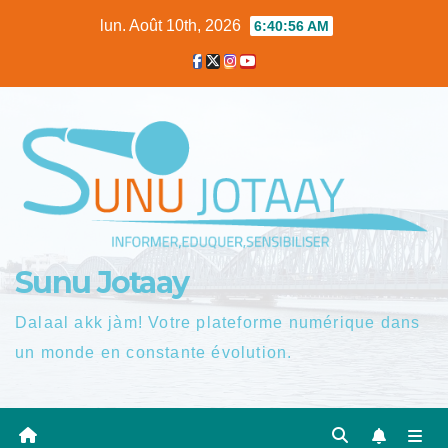
Skip
lun. Août 10th, 2026
6:40:57 AM
to
content
Sunu Jotaay
Dalaal akk jàm! Votre plateforme numérique dans
un monde en constante évolution.