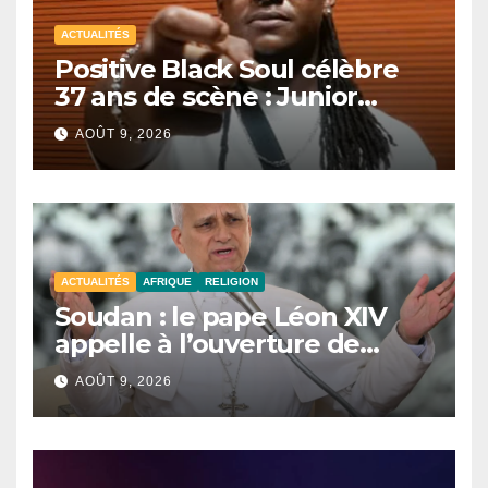
ACTUALITÉS
Positive Black Soul célèbre
37 ans de scène : Junior
Awadi face à un héritage
AOÛT 9, 2026
générationnel
ACTUALITÉS
AFRIQUE
RELIGION
Soudan : le pape Léon XIV
appelle à l’ouverture de
couloirs humanitaires
AOÛT 9, 2026