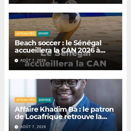
ACTUALITÉS
SPORT
Beach soccer : le Sénégal
accueillera la CAN 2026 à
Dakar.
AOÛT 7, 2026
ACTUALITÉS
JUSTICE
Affaire Khadim Ba : le patron
de Locafrique retrouve la
liberté.
AOÛT 7, 2026