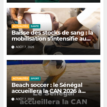
ACTUALITÉS
SANTE
Baisse des stocks de sang : la
mobilisation s’intensifie au
CNTS de Dakar.
AOÛT 7, 2026
ACTUALITÉS
SPORT
Beach soccer : le Sénégal
accueillera la CAN 2026 à
Dakar.
AOÛT 7, 2026