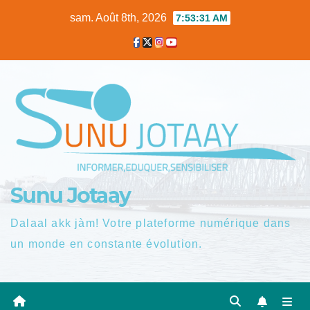
Skip
sam. Août 8th, 2026
7:53:32 AM
to
content
Sunu Jotaay
Dalaal akk jàm! Votre plateforme numérique dans
un monde en constante évolution.