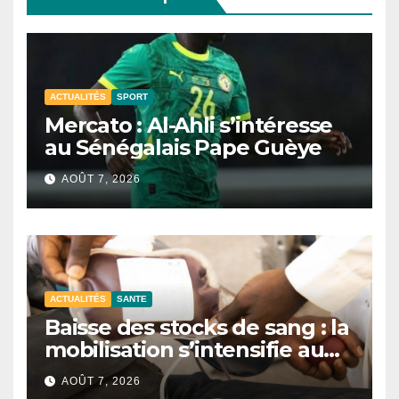
ACTUALITÉS
SPORT
Mercato : Al-Ahli s’intéresse
au Sénégalais Pape Guèye
AOÛT 7, 2026
ACTUALITÉS
SANTE
Baisse des stocks de sang : la
mobilisation s’intensifie au
CNTS de Dakar.
AOÛT 7, 2026