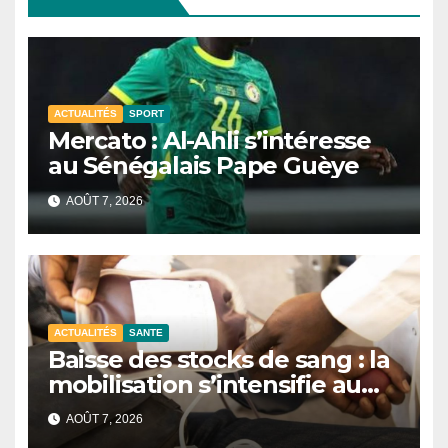
ACTUALITÉS
SPORT
Mercato : Al-Ahli s’intéresse
au Sénégalais Pape Guèye
AOÛT 7, 2026
ACTUALITÉS
SANTE
Baisse des stocks de sang : la
mobilisation s’intensifie au
CNTS de Dakar.
AOÛT 7, 2026