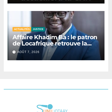
ACTUALITÉS
JUSTICE
Affaire Khadim Ba : le patron
de Locafrique retrouve la
liberté.
AOÛT 7, 2026