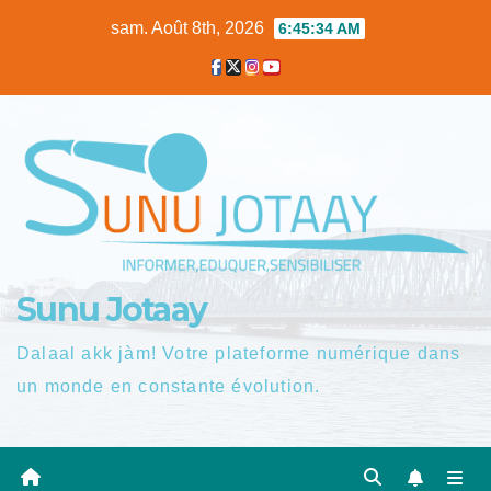
Skip
sam. Août 8th, 2026
6:45:35 AM
to
content
Sunu Jotaay
Dalaal akk jàm! Votre plateforme numérique dans
un monde en constante évolution.