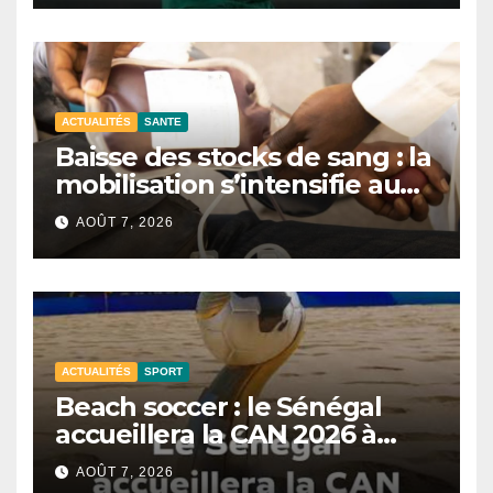
ACTUALITÉS
SANTE
Baisse des stocks de sang : la
mobilisation s’intensifie au
CNTS de Dakar.
AOÛT 7, 2026
ACTUALITÉS
SPORT
Beach soccer : le Sénégal
accueillera la CAN 2026 à
Dakar.
AOÛT 7, 2026