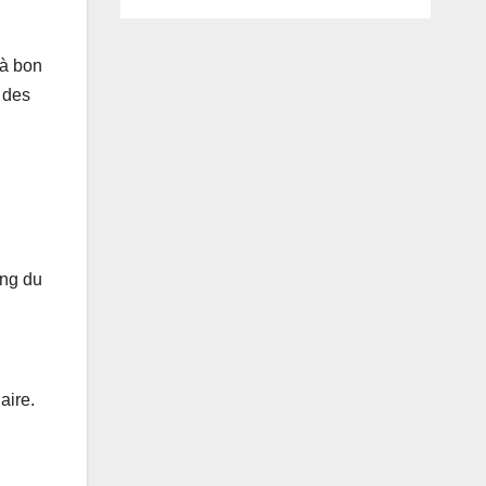
 à bon
 des
ong du
aire.