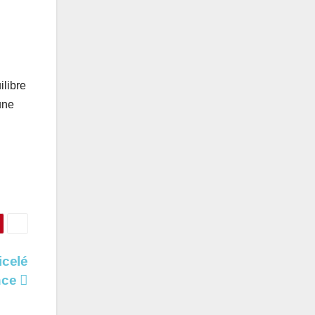
ilibre
une
icelé
ance