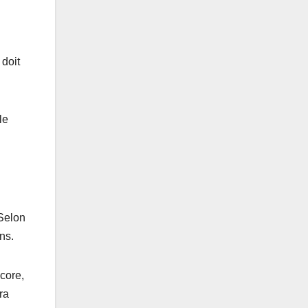
 doit
le
 Selon
ens.
ncore,
ra