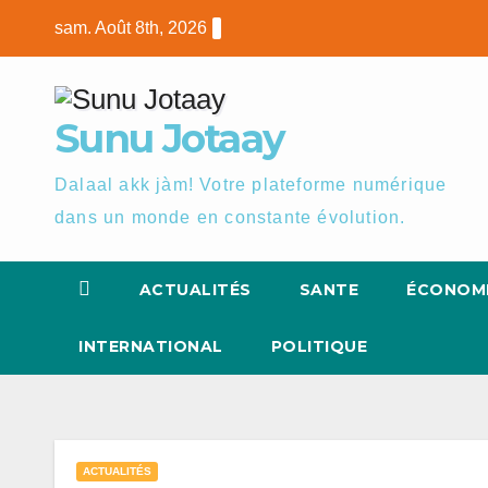
Skip
sam. Août 8th, 2026
to
content
Sunu Jotaay
Dalaal akk jàm! Votre plateforme numérique
dans un monde en constante évolution.
ACTUALITÉS
SANTE
ÉCONOM
INTERNATIONAL
POLITIQUE
ACTUALITÉS