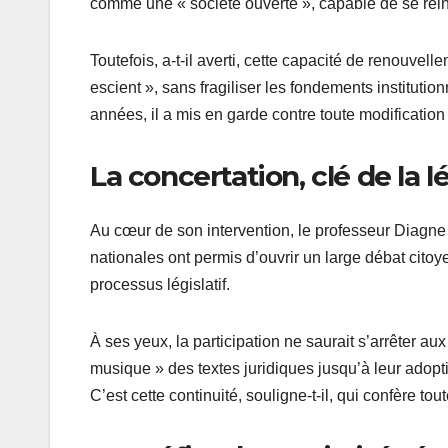
comme une « société ouverte », capable de se réinv
Toutefois, a-t-il averti, cette capacité de renouv
escient », sans fragiliser les fondements instituti
années, il a mis en garde contre toute modification 
La concertation, clé de la 
Au cœur de son intervention, le professeur Diagne 
nationales ont permis d’ouvrir un large débat citoyen
processus législatif.
À ses yeux, la participation ne saurait s’arrêter a
musique » des textes juridiques jusqu’à leur adopti
C’est cette continuité, souligne-t-il, qui confère to