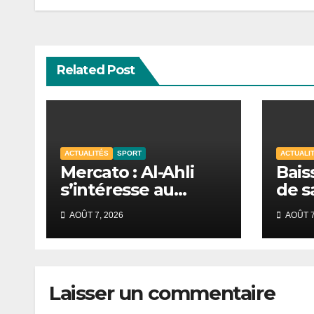
l’article
Related Post
ACTUALITÉS
SPORT
ACTUALI
Mercato : Al-Ahli
Bais
s’intéresse au
de s
Sénégalais Pape
mobi
AOÛT 7, 2026
AOÛT 7
Guèye
s’in
de D
Laisser un commentaire