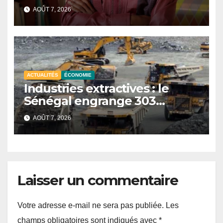
cabinet du président de la
AOÛT 7, 2026
81e Assemblée générale.
ACTUALITÉS
ÉCONOMIE
Industries extractives : le
Sénégal engrange 303
milliards FCFA de revenus au
AOÛT 7, 2026
premier semestre 2025.
Laisser un commentaire
Votre adresse e-mail ne sera pas publiée.
Les
champs obligatoires sont indiqués avec
*