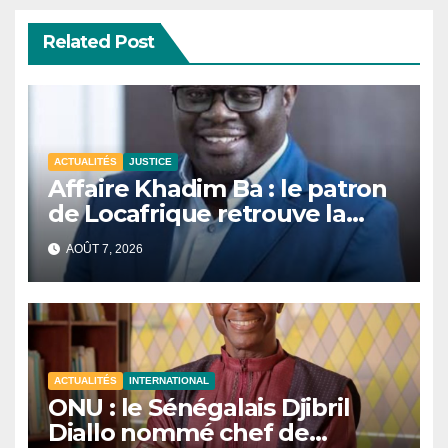
Related Post
ACTUALITÉS
JUSTICE
Affaire Khadim Ba : le patron
de Locafrique retrouve la
liberté.
AOÛT 7, 2026
ACTUALITÉS
INTERNATIONAL
ONU : le Sénégalais Djibril
Diallo nommé chef de