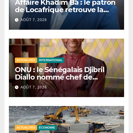
Affaire Khadim Ba : le patron
de Locafrique retrouve la
liberté.
AOÛT 7, 2026
ACTUALITÉS
INTERNATIONAL
ONU : le Sénégalais Djibril
Diallo nommé chef de
cabinet du président de la
AOÛT 7, 2026
81e Assemblée générale.
ACTUALITÉS
ÉCONOMIE