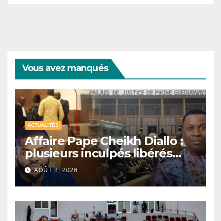
Vous avez manqués
ACTUALITÉS
Affaire Pape Cheikh Diallo :
plusieurs inculpés libérés
après un non-lieu partiel
AOÛT 8, 2026