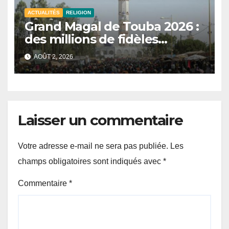
ACTUALITÉS
RELIGION
Grand Magal de Touba 2026 :
des millions de fidèles
célèbrent le 18 Safar dans la
AOÛT 2, 2026
ville sainte
Laisser un commentaire
Votre adresse e-mail ne sera pas publiée.
Les
champs obligatoires sont indiqués avec
*
Commentaire
*