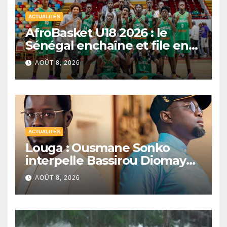
ACTUALITÉS
AfroBasket U18 2026 : le
Sénégal enchaîne et file en
quarts de finale
AOÛT 8, 2026
ACTUALITÉS
Louga : Ousmane Sonko
interpelle Bassirou Diomaye
Faye sur la date des élections
AOÛT 8, 2026
locales