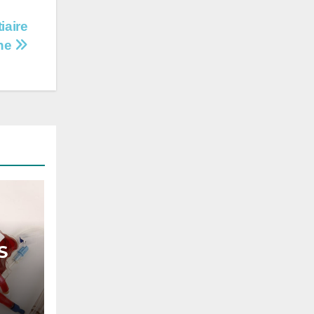
iaire
ine
S