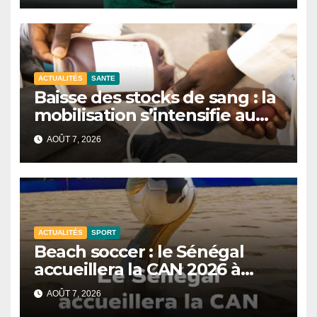
ACTUALITÉS
SANTE
Baisse des stocks de sang : la
mobilisation s’intensifie au
CNTS de Dakar.
AOÛT 7, 2026
ACTUALITÉS
SPORT
Beach soccer : le Sénégal
accueillera la CAN 2026 à
Dakar.
AOÛT 7, 2026