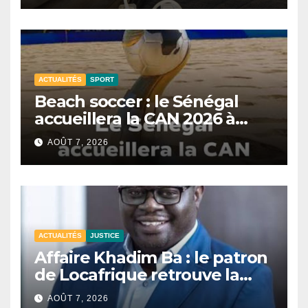
ACTUALITÉS
SPORT
Beach soccer : le Sénégal
accueillera la CAN 2026 à
Dakar.
AOÛT 7, 2026
ACTUALITÉS
JUSTICE
Affaire Khadim Ba : le patron
de Locafrique retrouve la
liberté.
AOÛT 7, 2026