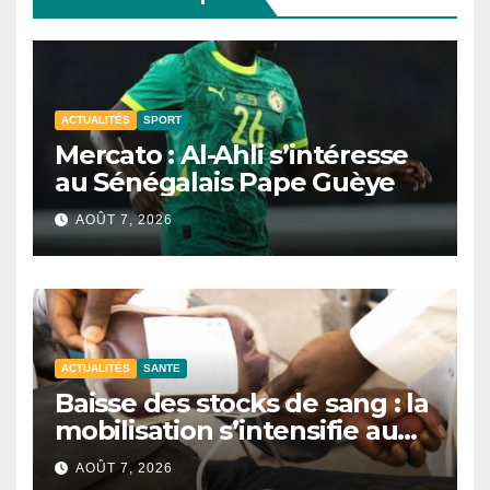
ACTUALITÉS
SPORT
Mercato : Al-Ahli s’intéresse
au Sénégalais Pape Guèye
AOÛT 7, 2026
ACTUALITÉS
SANTE
Baisse des stocks de sang : la
mobilisation s’intensifie au
CNTS de Dakar.
AOÛT 7, 2026