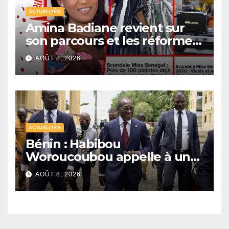
ACTUALITÉS
Amina Badiane revient sur
son parcours et les réformes
de Miss Sénégal
AOÛT 8, 2026
ACTUALITÉS
Bénin : Habibou
Woroucoubou appelle à un
retour du pluralisme avec le
AOÛT 8, 2026
Sénat