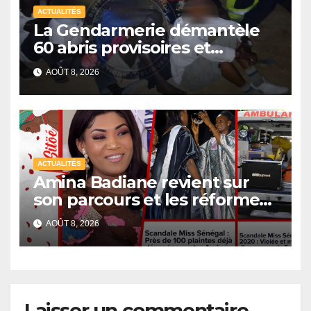
ACTUALITÉS
La Gendarmerie démantèle
60 abris provisoires et
interpelle 27 personnes
AOÛT 8, 2026
ACTUALITÉS
Amina Badiane revient sur
son parcours et les réformes
de Miss Sénégal
AOÛT 8, 2026
Laisser un commentaire