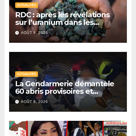
ACTUALITÉS
RDC : après les révélations
sur l’uranium dans les
exportations de cobalt,
AOÛT 8, 2026
Kinshasa lance une
campagne de vérification
ACTUALITÉS
La Gendarmerie démantèle
60 abris provisoires et
interpelle 27 personnes
AOÛT 8, 2026