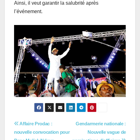
Ainsi, il veut garantir la salubrité après
l’événement.
Navigation
Affaire Prodac :
Gendarmerie nationale :
nouvelle convocation pour
Nouvelle vague de
de