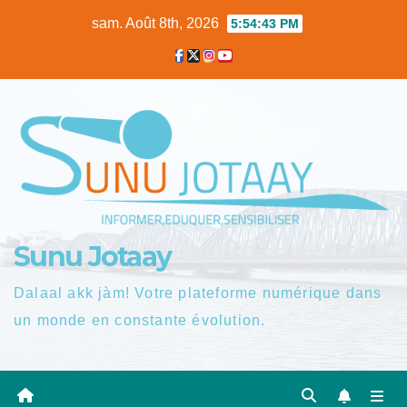
Skip
sam. Août 8th, 2026
5:54:44 PM
to
content
Sunu Jotaay
Dalaal akk jàm! Votre plateforme numérique dans
un monde en constante évolution.