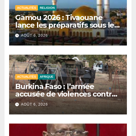
ACTUALITÉS
RELIGION
Gamou 2026 : Tivaouane
lance les préparatifs sous le
signe de l’unité et du Tawhid.
AOÛT 6, 2026
ACTUALITÉS
AFRIQUE
Burkina Faso : l’armée
accusée de violences contre
des civils après une attaque
AOÛT 6, 2026
jihadiste.