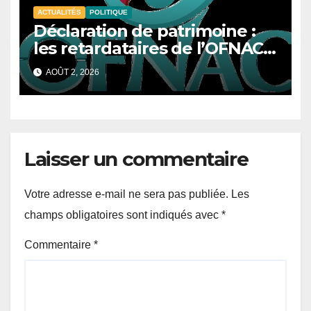
ACTUALITÉS
POLITIQUE
Déclaration de patrimoine :
les retardataires de l’OFNAC
s’exposent désormais à des
AOÛT 2, 2026
sanctions
Laisser un commentaire
Votre adresse e-mail ne sera pas publiée.
Les
champs obligatoires sont indiqués avec
*
Commentaire
*