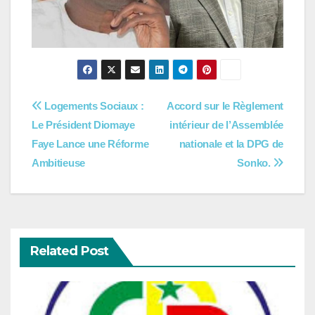
Navigation
Logements Sociaux :
Accord sur le Règlement
Le Président Diomaye
intérieur de l’Assemblée
de
Faye Lance une Réforme
nationale et la DPG de
l’article
Ambitieuse
Sonko.
Related Post