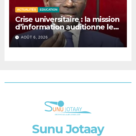
ACTUALITÉS
EDUCATION
Crise universitaire : la mission
d’information auditionne le
ministre Boubacar Camara.
AOÛT 6, 2026
Sunu Jotaay