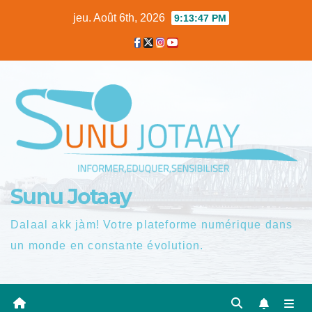
Skip
jeu. Août 6th, 2026
9:13:48 PM
to
content
Sunu Jotaay
Dalaal akk jàm! Votre plateforme numérique dans
un monde en constante évolution.