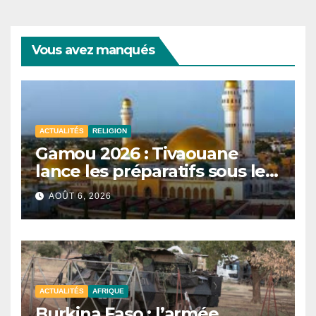
Vous avez manqués
ACTUALITÉS
RELIGION
Gamou 2026 : Tivaouane
lance les préparatifs sous le
signe de l’unité et du Tawhid.
AOÛT 6, 2026
ACTUALITÉS
AFRIQUE
Burkina Faso : l’armée