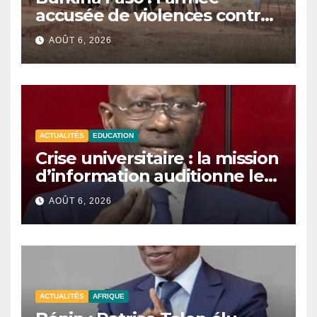
accusée de violences contre
des civils après une attaque
AOÛT 6, 2026
jihadiste.
ACTUALITÉS
EDUCATION
Crise universitaire : la mission
d’information auditionne le
ministre Boubacar Camara.
AOÛT 6, 2026
ACTUALITÉS
AFRIQUE