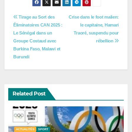
Navigation
Tirage au Sort des
Crise dans le foot malien:
Éliminatoires CAN 2025 :
le capitaine, Hamari
de
Le Sénégal dans un
Traoré, suspendu pour
l’article
Groupe Costaud avec
rébellion
Burkina Faso, Malawi et
Burundi
Related Post
ACTUALITÉS
SPORT