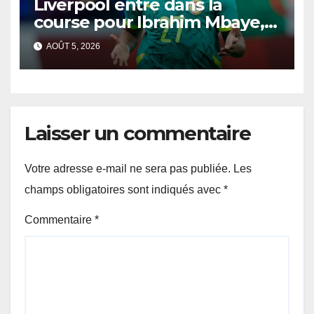
Liverpool entre dans la
course pour Ibrahim Mbaye,
le PSG reste ferme
AOÛT 5, 2026
Laisser un commentaire
Votre adresse e-mail ne sera pas publiée.
Les
champs obligatoires sont indiqués avec
*
Commentaire
*