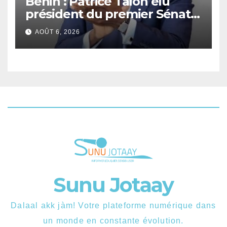
Bénin : Patrice Talon élu
président du premier Sénat
de l’histoire du pays.
AOÛT 6, 2026
Sunu Jotaay
Dalaal akk jàm! Votre plateforme numérique dans
un monde en constante évolution.