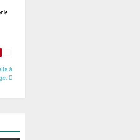
onie
lle à
age.