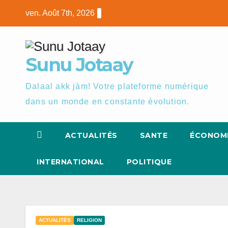
Skip
ven. Août 7th, 2026
to
content
Sunu Jotaay
Dalaal akk jàm! Votre plateforme numérique
dans un monde en constante évolution.
ACTUALITÉS
SANTE
ÉCONOM
INTERNATIONAL
POLITIQUE
ACTUALITÉS
RELIGION