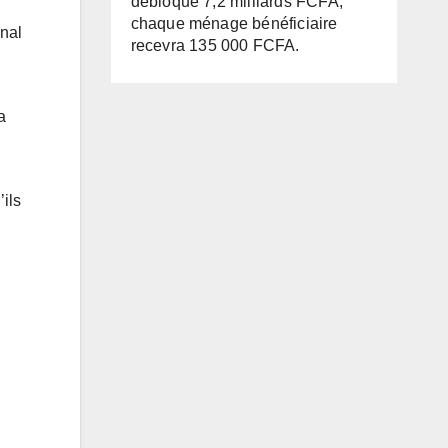
débloque 7,2 milliards FCFA,
chaque ménage bénéficiaire
onal
recevra 135 000 FCFA.
a
ils