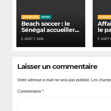
ACTUALITÉS
SPORT
ACTUALI
Beach soccer : le
Affa
Sénégal accueillera
le p
la CAN 2026 à
Loca
AOÛT 7, 2026
AOÛT 7
Dakar.
la li
Laisser un commentaire
Votre adresse e-mail ne sera pas publiée.
Les champs
Commentaire
*