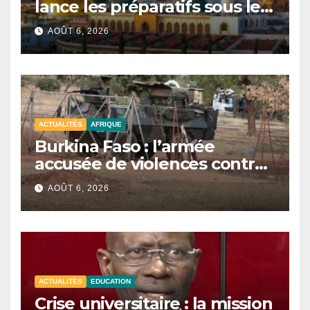
lance les préparatifs sous le
signe de l’unité et du Tawhid.
AOÛT 6, 2026
ACTUALITÉS
AFRIQUE
Burkina Faso : l’armée
accusée de violences contre
des civils après une attaque
AOÛT 6, 2026
jihadiste.
ACTUALITÉS
EDUCATION
Crise universitaire : la mission