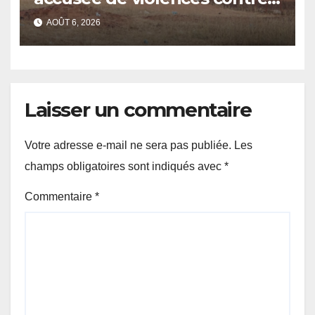
des civils après une attaque
AOÛT 6, 2026
jihadiste.
Laisser un commentaire
Votre adresse e-mail ne sera pas publiée.
Les
champs obligatoires sont indiqués avec
*
Commentaire
*