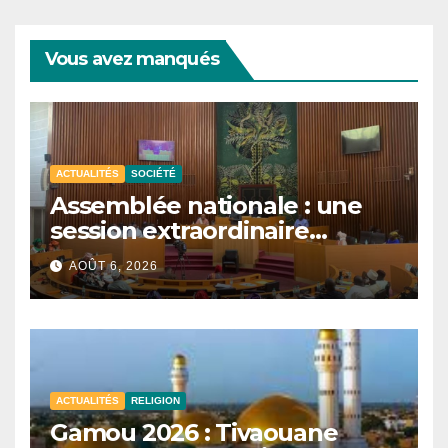
Vous avez manqués
ACTUALITÉS
SOCIÉTÉ
Assemblée nationale : une
session extraordinaire
convoquée le 10 août avec
AOÛT 6, 2026
plusieurs commissions
d’enquête à l’ordre du jour.
ACTUALITÉS
RELIGION
Gamou 2026 : Tivaouane