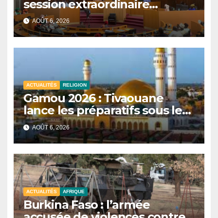
session extraordinaire
convoquée le 10 août avec
AOÛT 6, 2026
plusieurs commissions
d’enquête à l’ordre du jour.
ACTUALITÉS
RELIGION
Gamou 2026 : Tivaouane
lance les préparatifs sous le
signe de l’unité et du Tawhid.
AOÛT 6, 2026
ACTUALITÉS
AFRIQUE
Burkina Faso : l’armée
accusée de violences contre