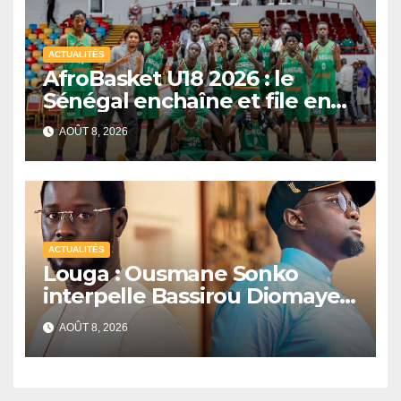
ACTUALITÉS
AfroBasket U18 2026 : le
Sénégal enchaîne et file en
quarts de finale
AOÛT 8, 2026
ACTUALITÉS
Louga : Ousmane Sonko
interpelle Bassirou Diomaye
Faye sur la date des élections
AOÛT 8, 2026
locales