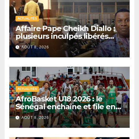
ACTUALITÉS
Affaire Pape Cheikh Diallo :
plusieurs inculpés libérés
après un non-lieu partiel
AOÛT 8, 2026
ACTUALITÉS
AfroBasket U18 2026 : le
Sénégal enchaîne et file en
quarts de finale
AOÛT 8, 2026