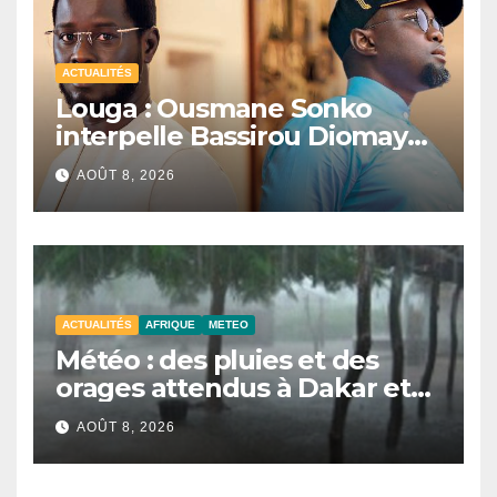
ACTUALITÉS
Louga : Ousmane Sonko
interpelle Bassirou Diomaye
Faye sur la date des élections
AOÛT 8, 2026
locales
ACTUALITÉS
AFRIQUE
METEO
Météo : des pluies et des
orages attendus à Dakar et
dans plusieurs localités ce
AOÛT 8, 2026
samedi