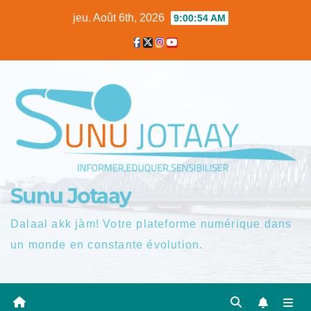
Skip
jeu. Août 6th, 2026
9:00:55 AM
to
content
Sunu Jotaay
Dalaal akk jàm! Votre plateforme numérique dans
un monde en constante évolution.