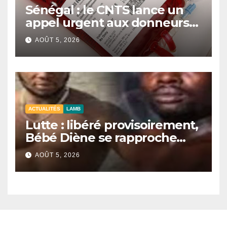
Sénégal : le CNTS lance un
appel urgent aux donneurs
face à une pénurie de sang.
AOÛT 5, 2026
ACTUALITÉS
LAMB
Lutte : libéré provisoirement,
Bébé Diène se rapproche
d’un combat contre Zarco.
AOÛT 5, 2026