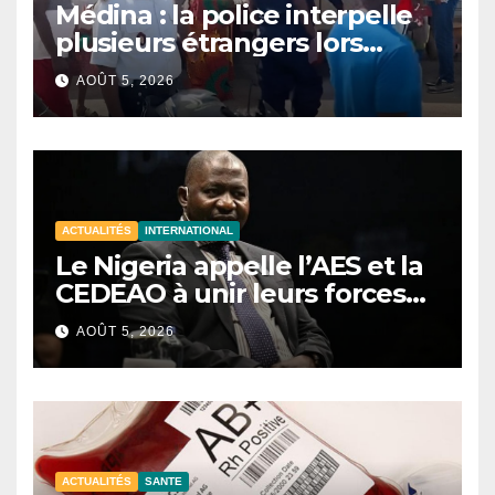
Médina : la police interpelle
plusieurs étrangers lors
d’une opération de
AOÛT 5, 2026
sécurisation
ACTUALITÉS
INTERNATIONAL
Le Nigeria appelle l’AES et la
CEDEAO à unir leurs forces
contre le terrorisme
AOÛT 5, 2026
ACTUALITÉS
SANTE