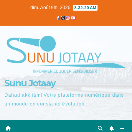
Skip
dim. Août 9th, 2026
8:32:21 AM
to
content
Sunu Jotaay
Dalaal akk jàm! Votre plateforme numérique dans
un monde en constante évolution.