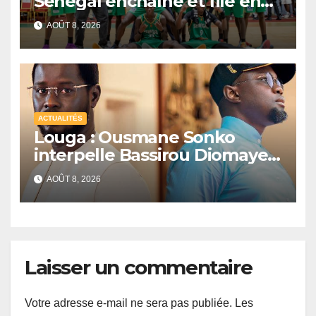
Sénégal enchaîne et file en
quarts de finale
AOÛT 8, 2026
ACTUALITÉS
Louga : Ousmane Sonko
interpelle Bassirou Diomaye
Faye sur la date des élections
AOÛT 8, 2026
locales
Laisser un commentaire
Votre adresse e-mail ne sera pas publiée.
Les