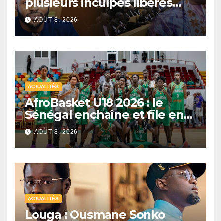
plusieurs inculpés libérés
après un non-lieu partiel
AOÛT 8, 2026
ACTUALITÉS
AfroBasket U18 2026 : le
Sénégal enchaîne et file en
quarts de finale
AOÛT 8, 2026
ACTUALITÉS
Louga : Ousmane Sonko