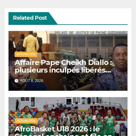
Related Post
ACTUALITÉS
Affaire Pape Cheikh Diallo :
plusieurs inculpés libérés
après un non-lieu partiel
AOÛT 8, 2026
ACTUALITÉS
AfroBasket U18 2026 : le