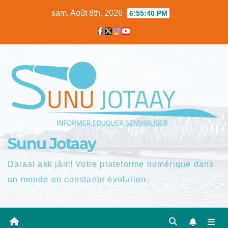
Skip
sam. Août 8th, 2026
6:55:41 PM
to
content
Sunu Jotaay
Dalaal akk jàm! Votre plateforme numérique dans
un monde en constante évolution.