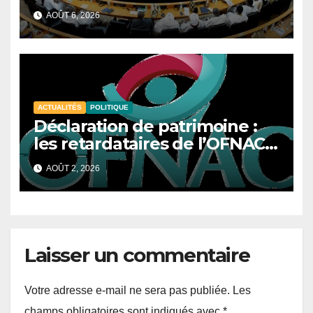
avec onze textes majeurs à
AOÛT 6, 2026
l’ordre du jour
ACTUALITÉS
POLITIQUE
Déclaration de patrimoine :
les retardataires de l’OFNAC
s’exposent désormais à des
AOÛT 2, 2026
sanctions
Laisser un commentaire
Votre adresse e-mail ne sera pas publiée.
Les
champs obligatoires sont indiqués avec
*