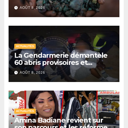
exportations de cobalt,
AOÛT 8, 2026
Kinshasa lance une
campagne de vérification
ACTUALITÉS
La Gendarmerie démantèle
60 abris provisoires et
interpelle 27 personnes
AOÛT 8, 2026
ACTUALITÉS
Amina Badiane revient sur
son parcours et les réformes