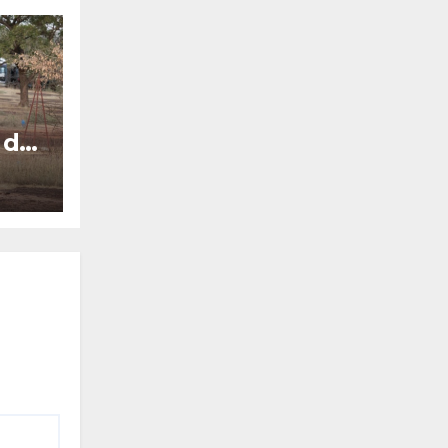
 de
une
.