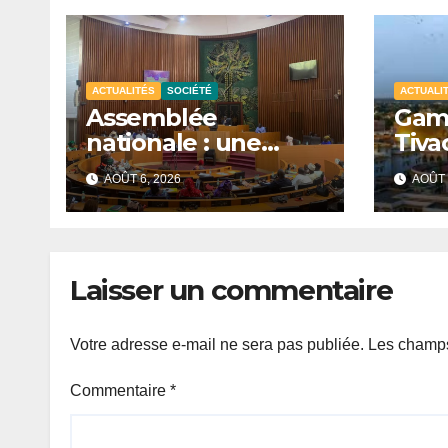
ACTUALITÉS
SOCIÉTÉ
ACTUALI
Assemblée
Gamo
nationale : une
Tiva
session
prép
AOÛT 6, 2026
AOÛT 
extraordinaire
sign
convoquée le 10
du T
août avec plusieurs
commissions
Laisser un commentaire
d’enquête à l’ordre
du jour.
Votre adresse e-mail ne sera pas publiée.
Les champs
Commentaire
*