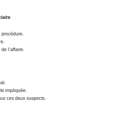
iaire
a procédure.
re.
e l’affaire.
al.
te impliquée.
ur ces deux suspects.