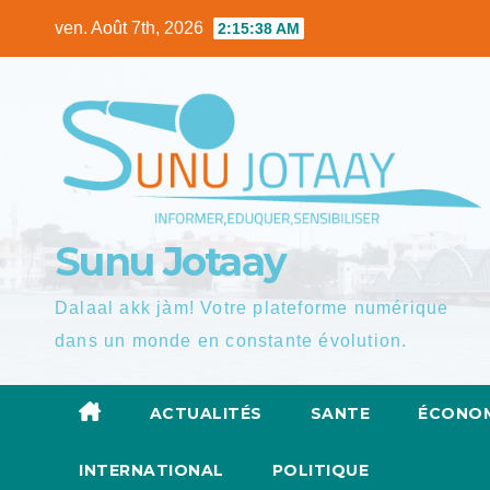
Skip
ven. Août 7th, 2026
2:15:39 AM
to
content
Sunu Jotaay
Dalaal akk jàm! Votre plateforme numérique
dans un monde en constante évolution.
ACTUALITÉS
SANTE
ÉCONOM
INTERNATIONAL
POLITIQUE