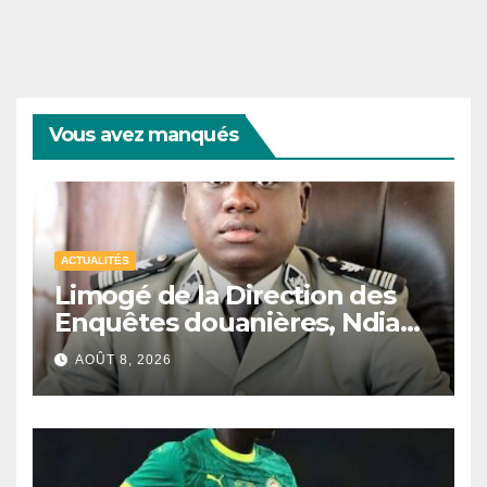
Vous avez manqués
ACTUALITÉS
Limogé de la Direction des
Enquêtes douanières, Ndiaga
Soumaré brise le silence
AOÛT 8, 2026