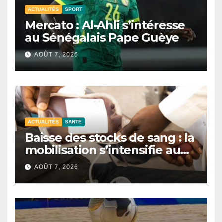
ACTUALITÉS
SPORT
Mercato : Al-Ahli s’intéresse
au Sénégalais Pape Guèye
AOÛT 7, 2026
ACTUALITÉS
SANTE
Baisse des stocks de sang : la
mobilisation s’intensifie au
CNTS de Dakar.
AOÛT 7, 2026