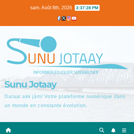
Skip
sam. Août 8th, 2026
3:37:29 PM
to
content
Sunu Jotaay
Dalaal akk jàm! Votre plateforme numérique dans
un monde en constante évolution.