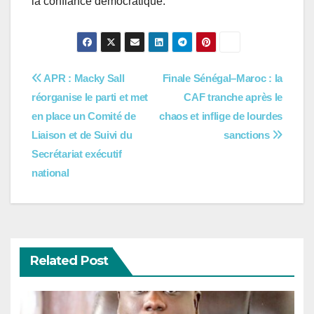
la confiance démocratique.
Navigation
APR : Macky Sall
Finale Sénégal–Maroc : la
réorganise le parti et met
CAF tranche après le
de
en place un Comité de
chaos et inflige de lourdes
l’article
Liaison et de Suivi du
sanctions
Secrétariat exécutif
national
Related Post