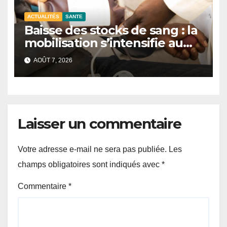
ACTUALITÉS
SANTE
Baisse des stocks de sang : la
mobilisation s’intensifie au
CNTS de Dakar.
AOÛT 7, 2026
Laisser un commentaire
Votre adresse e-mail ne sera pas publiée.
Les
champs obligatoires sont indiqués avec
*
Commentaire
*