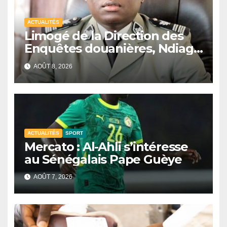
ACTUALITÉS
Limogé de la Direction des
Enquêtes douanières, Ndiaga
Soumaré brise le silence
AOÛT 8, 2026
ACTUALITÉS
SPORT
Mercato : Al-Ahli s’intéresse
au Sénégalais Pape Guèye
AOÛT 7, 2026