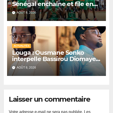
Sénégal enchaîne et file en
quarts de finale
AOÛT 8, 2026
ACTUALITÉS
Louga : Ousmane Sonko
interpelle Bassirou Diomaye
Faye sur la date des élections
AOÛT 8, 2026
locales
Laisser un commentaire
Votre adresse e-mail ne sera pas publiée.
Les