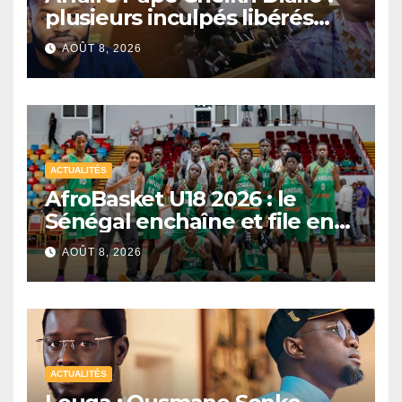
plusieurs inculpés libérés
après un non-lieu partiel
AOÛT 8, 2026
ACTUALITÉS
AfroBasket U18 2026 : le
Sénégal enchaîne et file en
quarts de finale
AOÛT 8, 2026
ACTUALITÉS