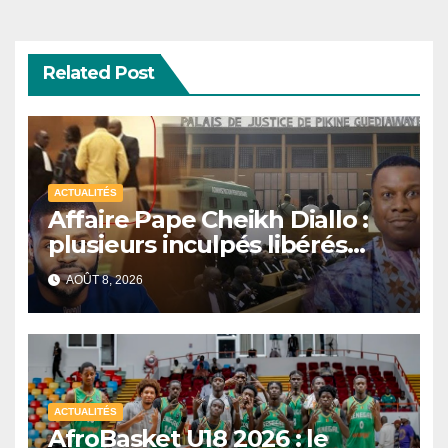
Related Post
ACTUALITÉS
Affaire Pape Cheikh Diallo :
plusieurs inculpés libérés
après un non-lieu partiel
AOÛT 8, 2026
ACTUALITÉS
AfroBasket U18 2026 : le