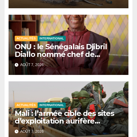
ACTUALITÉS
INTERNATIONAL
ONU : le Sénégalais Djibril
Diallo nommé chef de
cabinet du président de la
AOÛT 7, 2026
81e Assemblée générale.
ACTUALITÉS
INTERNATIONAL
Mali : l’armée cible des sites
d’exploitation aurifère
clandestine attribués à des
AOÛT 7, 2026
groupes armés