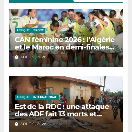
AFRIQUE
SPORT
CAN féminine 2026 : l’Algérie
et le Maroc en demi-finales
et au Mondial 2027
AOÛT 9, 2026
AFRIQUE
INTERNATIONAL
Est de la RDC : une attaque
des ADF fait 13 morts et
réduit un village en cendres
AOÛT 9, 2026