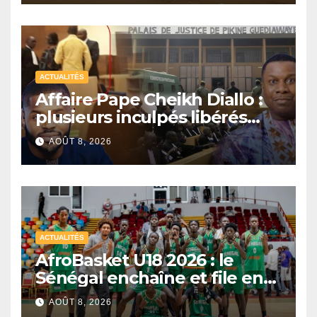
ACTUALITÉS
Affaire Pape Cheikh Diallo :
plusieurs inculpés libérés
après un non-lieu partiel
AOÛT 8, 2026
ACTUALITÉS
AfroBasket U18 2026 : le
Sénégal enchaîne et file en
quarts de finale
AOÛT 8, 2026