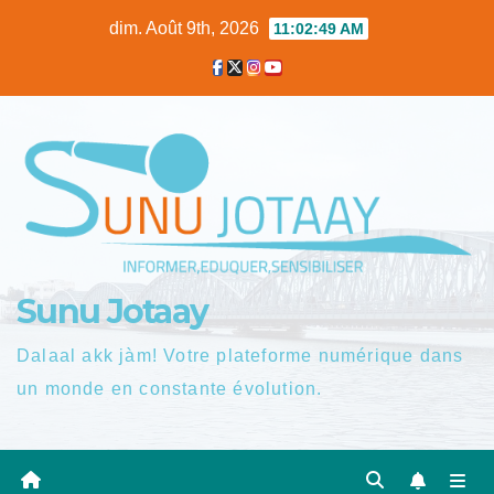
Skip
dim. Août 9th, 2026
11:02:50 AM
to
content
Sunu Jotaay
Dalaal akk jàm! Votre plateforme numérique dans
un monde en constante évolution.