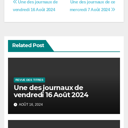
Navigation
Une des journaux de
Une des journaux de ce
vendredi 16 Août 2024
mercredi 7 Août 2024
de
l’article
Related Post
REVUE DES TITRES
Une des journaux de
vendredi 16 Août 2024
AOÛT 16, 2024