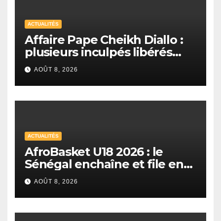
ACTUALITÉS
Affaire Pape Cheikh Diallo :
plusieurs inculpés libérés
après un non-lieu partiel
AOÛT 8, 2026
ACTUALITÉS
AfroBasket U18 2026 : le
Sénégal enchaîne et file en
quarts de finale
AOÛT 8, 2026