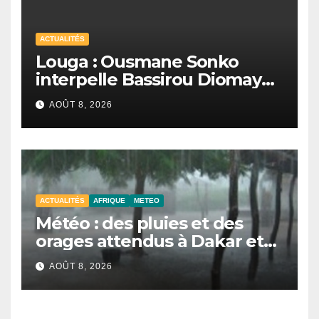
ACTUALITÉS
Louga : Ousmane Sonko
interpelle Bassirou Diomaye
Faye sur la date des élections
AOÛT 8, 2026
locales
ACTUALITÉS
AFRIQUE
METEO
Météo : des pluies et des
orages attendus à Dakar et
dans plusieurs localités ce
AOÛT 8, 2026
samedi