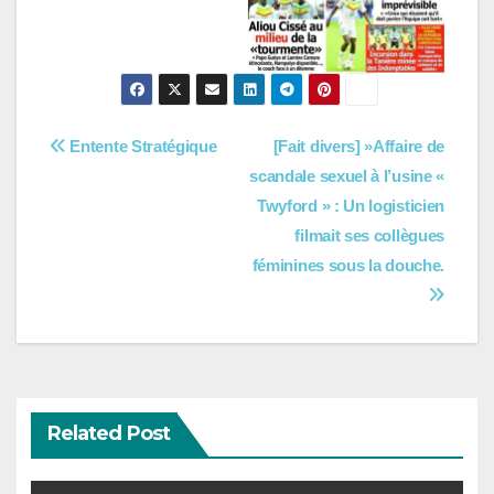
Navigation
Entente Stratégique
[Fait divers] »Affaire de
scandale sexuel à l’usine «
de
Twyford » : Un logisticien
l’article
filmait ses collègues
féminines sous la douche.
Related Post