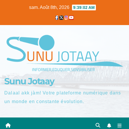
Skip
sam. Août 8th, 2026
9:39:03 AM
to
content
Sunu Jotaay
Dalaal akk jàm! Votre plateforme numérique dans
un monde en constante évolution.