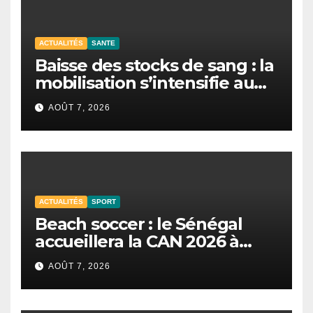
ACTUALITÉS
SANTE
Baisse des stocks de sang : la
mobilisation s’intensifie au
CNTS de Dakar.
AOÛT 7, 2026
ACTUALITÉS
SPORT
Beach soccer : le Sénégal
accueillera la CAN 2026 à
Dakar.
AOÛT 7, 2026