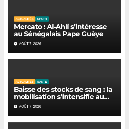
ACTUALITÉS
SPORT
Mercato : Al-Ahli s’intéresse
au Sénégalais Pape Guèye
AOÛT 7, 2026
ACTUALITÉS
SANTE
Baisse des stocks de sang : la
mobilisation s’intensifie au
CNTS de Dakar.
AOÛT 7, 2026