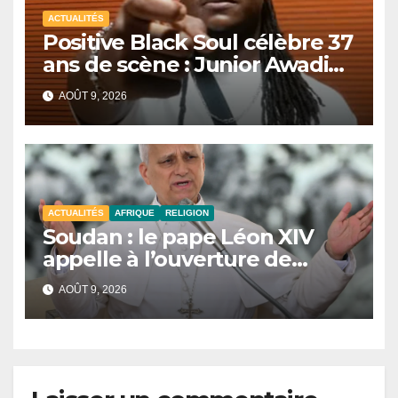
ACTUALITÉS
Positive Black Soul célèbre 37
ans de scène : Junior Awadi
face à un héritage
AOÛT 9, 2026
générationnel
ACTUALITÉS
AFRIQUE
RELIGION
Soudan : le pape Léon XIV
appelle à l’ouverture de
couloirs humanitaires
AOÛT 9, 2026