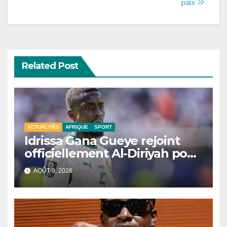
paix
Related Post
ACTUALITÉS
AFRIQUE
SPORT
Idrissa Gana Gueye rejoint
officiellement Al-Diriyah pour
une saison
AOÛT 9, 2026