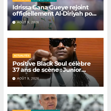
Idrissa Gana Gueye rejoint
officiellement Al-Diriyah pour
une saison
AOÛT 9, 2026
ACTUALITÉS
Positive Black Soul célèbre
37 ans de scène : Junior
Awadi face à un héritage
AOÛT 9, 2026
générationnel