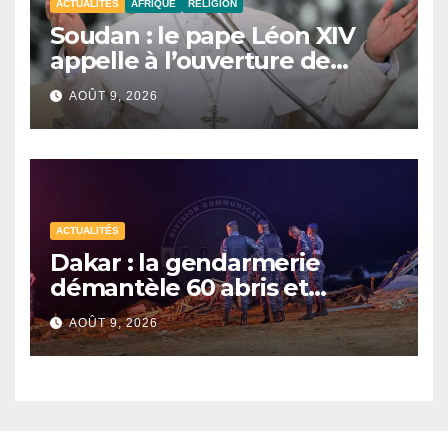
ACTUALITÉS
AFRIQUE
RELIGION
Soudan : le pape Léon XIV
appelle à l’ouverture de
couloirs humanitaires
AOÛT 9, 2026
ACTUALITÉS
Dakar : la gendarmerie
démantèle 60 abris et
interpelle 27 personnes
AOÛT 9, 2026