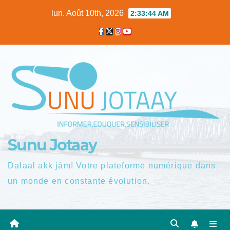
Skip
lun. Août 10th, 2026
2:33:46 AM
to
content
Sunu Jotaay
Dalaal akk jàm! Votre plateforme numérique dans
un monde en constante évolution.