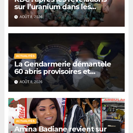
sur l’uranium dans les
exportations de cobalt,
AOÛT 8, 2026
Kinshasa lance une
campagne de vérification
ACTUALITÉS
La Gendarmerie démantèle
60 abris provisoires et
interpelle 27 personnes
AOÛT 8, 2026
ACTUALITÉS
Amina Badiane revient sur