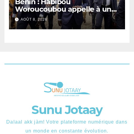
Bénin : Habibou
Woroucoubou appelle à un
retour du pluralisme avec le
AOÛT 8, 2026
Sénat
Sunu Jotaay
Dalaal akk jàm! Votre plateforme numérique dans
un monde en constante évolution.