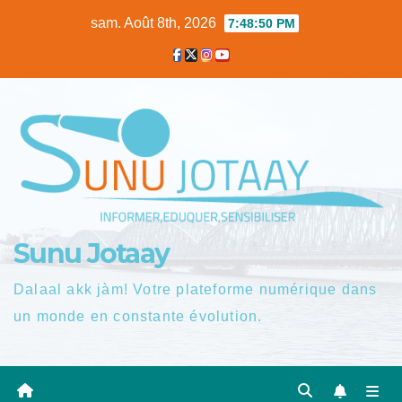
Skip
sam. Août 8th, 2026
7:48:51 PM
to
content
Sunu Jotaay
Dalaal akk jàm! Votre plateforme numérique dans
un monde en constante évolution.