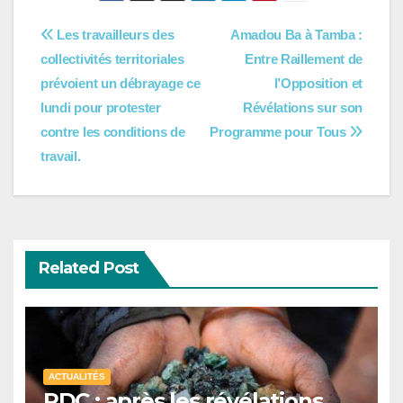
Navigation
Les travailleurs des
Amadou Ba à Tamba :
collectivités territoriales
Entre Raillement de
de
prévoient un débrayage ce
l’Opposition et
l’article
lundi pour protester
Révélations sur son
contre les conditions de
Programme pour Tous
travail.
Related Post
ACTUALITÉS
RDC : après les révélations