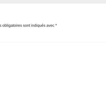
es majeurs à
sanctions
dre du jour
 obligatoires sont indiqués avec
*