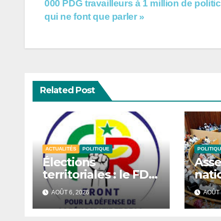
000 PDG travailleurs à 1 million de politi
de
qui ne font que parler »
l’article
Related Post
ACTUALITÉS
POLITIQUE
POLITIQ
Élections
Ass
territoriales : le FDR
nati
réclame un
sess
AOÛT 6, 2026
AOÛT 
calendrier électoral
extr
et redoute un
s’ou