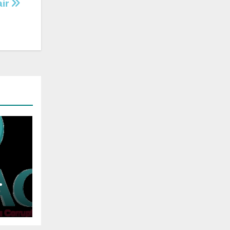
air
ent