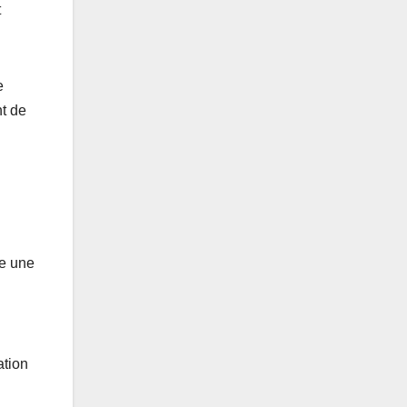
t
e
t de
me une
ation