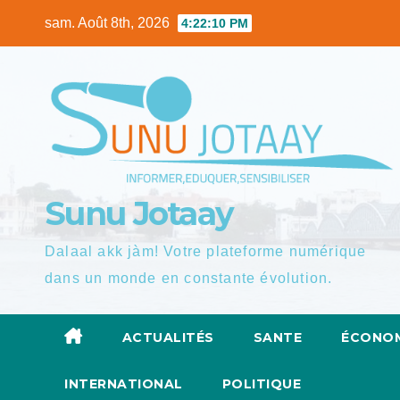
Skip
sam. Août 8th, 2026
4:22:11 PM
to
content
Sunu Jotaay
Dalaal akk jàm! Votre plateforme numérique
dans un monde en constante évolution.
ACTUALITÉS
SANTE
ÉCONOM
INTERNATIONAL
POLITIQUE