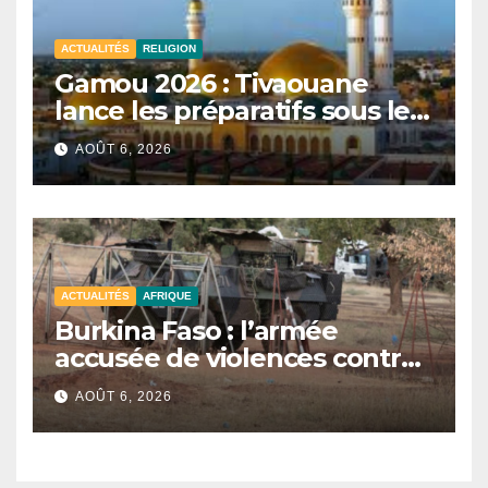
ACTUALITÉS
RELIGION
Gamou 2026 : Tivaouane
lance les préparatifs sous le
signe de l’unité et du Tawhid.
AOÛT 6, 2026
ACTUALITÉS
AFRIQUE
Burkina Faso : l’armée
accusée de violences contre
des civils après une attaque
AOÛT 6, 2026
jihadiste.