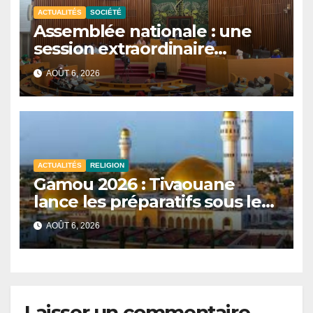
ACTUALITÉS
SOCIÉTÉ
Assemblée nationale : une
session extraordinaire
convoquée le 10 août avec
AOÛT 6, 2026
plusieurs commissions
d’enquête à l’ordre du jour.
ACTUALITÉS
RELIGION
Gamou 2026 : Tivaouane
lance les préparatifs sous le
signe de l’unité et du Tawhid.
AOÛT 6, 2026
Laisser un commentaire