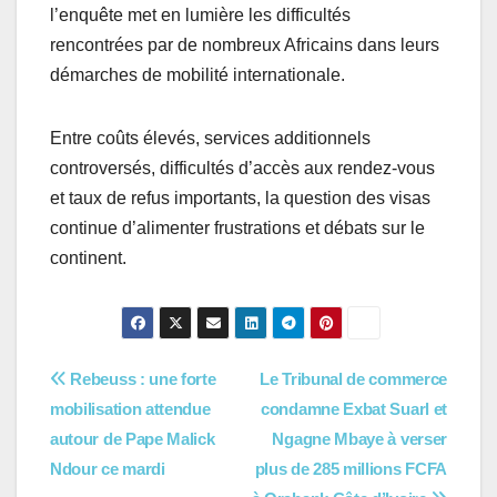
l’enquête met en lumière les difficultés
rencontrées par de nombreux Africains dans leurs
démarches de mobilité internationale.
Entre coûts élevés, services additionnels
controversés, difficultés d’accès aux rendez-vous
et taux de refus importants, la question des visas
continue d’alimenter frustrations et débats sur le
continent.
Navigation
Rebeuss : une forte
Le Tribunal de commerce
mobilisation attendue
condamne Exbat Suarl et
de
autour de Pape Malick
Ngagne Mbaye à verser
l’article
Ndour ce mardi
plus de 285 millions FCFA