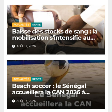
ACTUALITÉS
SANTE
Baisse des stocks de sang : la
mobilisation s’intensifie au
CNTS de Dakar.
AOÛT 7, 2026
ACTUALITÉS
SPORT
Beach soccer : le Sénégal
accueillera la CAN 2026 à
Dakar.
AOÛT 7, 2026