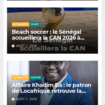
ACTUALITÉS
SPORT
Beach soccer : le Sénégal
accueillera la CAN 2026 à
Dakar.
AOÛT 7, 2026
ACTUALITÉS
JUSTICE
Affaire Khadim Ba : le patron
de Locafrique retrouve la
liberté.
AOÛT 7, 2026