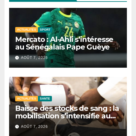
ACTUALITÉS
SPORT
Mercato : Al-Ahli s’intéresse
au Sénégalais Pape Guèye
AOÛT 7, 2026
ACTUALITÉS
SANTE
Baisse des stocks de sang : la
mobilisation s’intensifie au
CNTS de Dakar.
AOÛT 7, 2026