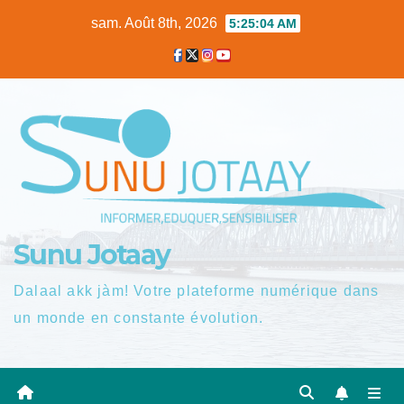
Skip
sam. Août 8th, 2026
5:25:04 AM
to
content
Sunu Jotaay
Dalaal akk jàm! Votre plateforme numérique dans
un monde en constante évolution.