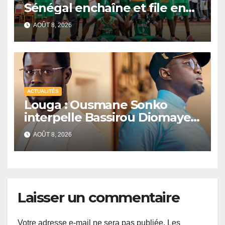
Sénégal enchaîne et file en
quarts de finale
AOÛT 8, 2026
ACTUALITÉS
Louga : Ousmane Sonko
interpelle Bassirou Diomaye
Faye sur la date des élections
AOÛT 8, 2026
locales
Laisser un commentaire
Votre adresse e-mail ne sera pas publiée.
Les