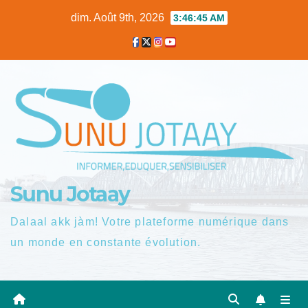
Skip
dim. Août 9th, 2026
3:46:46 AM
to
content
Sunu Jotaay
Dalaal akk jàm! Votre plateforme numérique dans
un monde en constante évolution.