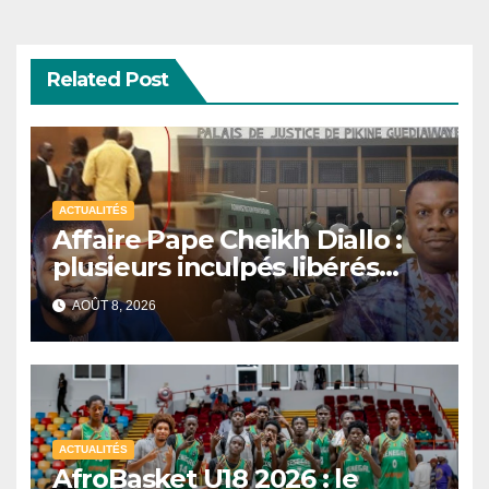
Related Post
ACTUALITÉS
Affaire Pape Cheikh Diallo :
plusieurs inculpés libérés
après un non-lieu partiel
AOÛT 8, 2026
ACTUALITÉS
AfroBasket U18 2026 : le