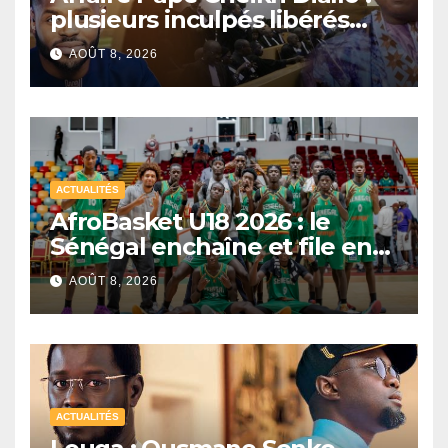
plusieurs inculpés libérés
après un non-lieu partiel
AOÛT 8, 2026
ACTUALITÉS
AfroBasket U18 2026 : le
Sénégal enchaîne et file en
quarts de finale
AOÛT 8, 2026
ACTUALITÉS