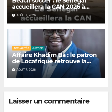
Beach soccer : le Sénégal
accueillera la CAN 2026 à
Dakar.
AOÛT 7, 2026
ACTUALITÉS
JUSTICE
Affaire Khadim Ba : le patron
de Locafrique retrouve la
liberté.
AOÛT 7, 2026
Laisser un commentaire