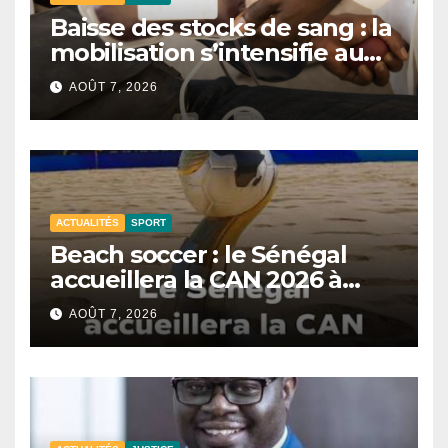
Baisse des stocks de sang : la
mobilisation s’intensifie au
CNTS de Dakar.
AOÛT 7, 2026
ACTUALITÉS
SPORT
Beach soccer : le Sénégal
accueillera la CAN 2026 à
Dakar.
AOÛT 7, 2026