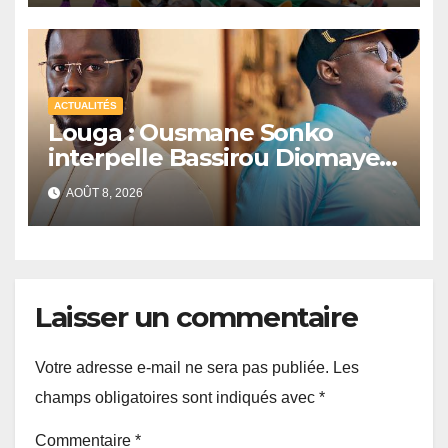
ACTUALITÉS
Louga : Ousmane Sonko
interpelle Bassirou Diomaye
Faye sur la date des élections
AOÛT 8, 2026
locales
Laisser un commentaire
Votre adresse e-mail ne sera pas publiée.
Les
champs obligatoires sont indiqués avec
*
Commentaire
*