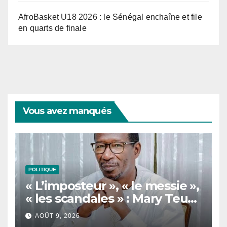
AfroBasket U18 2026 : le Sénégal enchaîne et file
en quarts de finale
Vous avez manqués
POLITIQUE
« L’imposteur », « le messie »,
« les scandales » : Mary Teuw
Niane cible les dérives d’un
AOÛT 9, 2026
leader politique