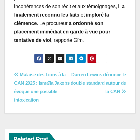
incohérences de son récit et aux témoignages, il
a
finalement reconnu les faits
et
imploré la
clémence
. Le procureur
a ordonné son
placement immédiat en garde à vue pour
tentative de viol
, rapporte Gfm.
Navigation
Malaise des Lions à la
Darren Lewins dénonce le
CAN 2025 : Ismaïla Jakobs
double standard autour de
de
évoque une possible
la CAN
l’article
intoxication
Related Post