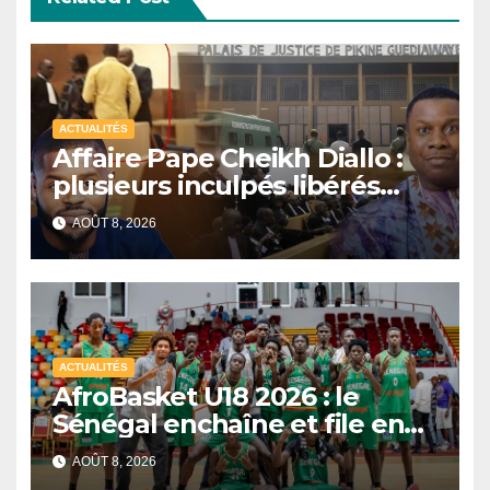
ACTUALITÉS
Affaire Pape Cheikh Diallo :
plusieurs inculpés libérés
après un non-lieu partiel
AOÛT 8, 2026
ACTUALITÉS
AfroBasket U18 2026 : le
Sénégal enchaîne et file en
quarts de finale
AOÛT 8, 2026