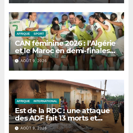
AFRIQUE
SPORT
CAN féminine 2026 : l’Algérie
et le Maroc en demi-finales
et au Mondial 2027
AOÛT 9, 2026
AFRIQUE
INTERNATIONAL
Est de la RDC : une attaque
des ADF fait 13 morts et
réduit un village en cendres
AOÛT 9, 2026