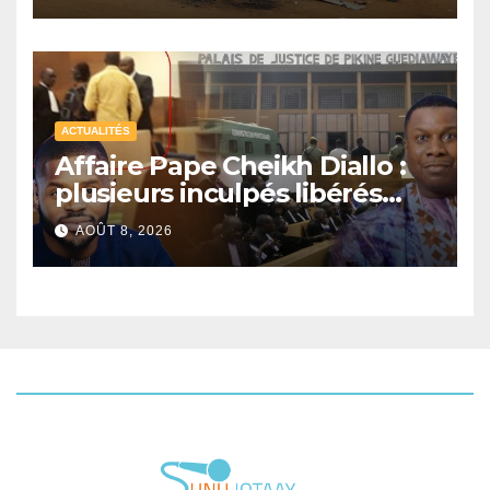
ACTUALITÉS
Affaire Pape Cheikh Diallo :
plusieurs inculpés libérés
après un non-lieu partiel
AOÛT 8, 2026