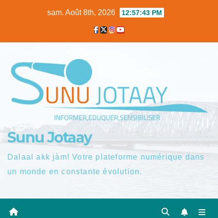
Skip
sam. Août 8th, 2026
12:57:44 PM
to
content
Sunu Jotaay
Dalaal akk jàm! Votre plateforme numérique dans
un monde en constante évolution.