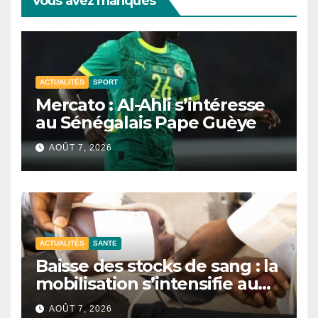
Vous avez manqués
ACTUALITÉS
SPORT
Mercato : Al-Ahli s’intéresse
au Sénégalais Pape Guèye
AOÛT 7, 2026
ACTUALITÉS
SANTE
Baisse des stocks de sang : la
mobilisation s’intensifie au
CNTS de Dakar.
AOÛT 7, 2026