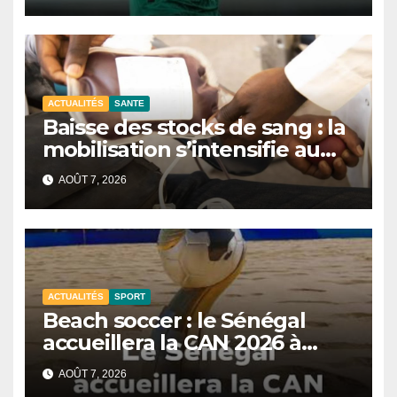
ACTUALITÉS
SANTE
Baisse des stocks de sang : la
mobilisation s’intensifie au
CNTS de Dakar.
AOÛT 7, 2026
ACTUALITÉS
SPORT
Beach soccer : le Sénégal
accueillera la CAN 2026 à
Dakar.
AOÛT 7, 2026