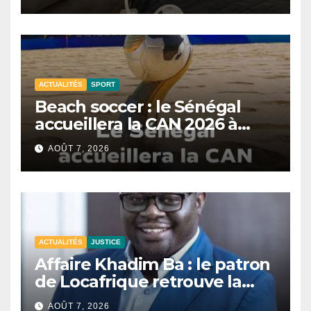
ACTUALITÉS
SPORT
Beach soccer : le Sénégal
accueillera la CAN 2026 à
Dakar.
AOÛT 7, 2026
ACTUALITÉS
JUSTICE
Affaire Khadim Ba : le patron
de Locafrique retrouve la
liberté.
AOÛT 7, 2026