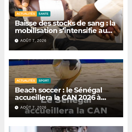
ACTUALITÉS
SANTE
Baisse des stocks de sang : la
mobilisation s’intensifie au
CNTS de Dakar.
AOÛT 7, 2026
ACTUALITÉS
SPORT
Beach soccer : le Sénégal
accueillera la CAN 2026 à
Dakar.
AOÛT 7, 2026