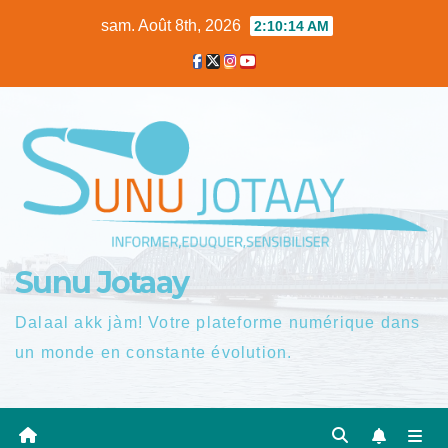
Skip
sam. Août 8th, 2026
2:10:15 AM
to
content
Sunu Jotaay
Dalaal akk jàm! Votre plateforme numérique dans
un monde en constante évolution.