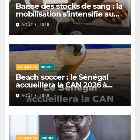
Baisse des stocks de sang : la
mobilisation s’intensifie au
CNTS de Dakar.
AOÛT 7, 2026
ACTUALITÉS
SPORT
Beach soccer : le Sénégal
accueillera la CAN 2026 à
Dakar.
AOÛT 7, 2026
ACTUALITÉS
JUSTICE