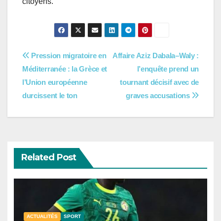
citoyens.
Navigation
Pression migratoire en
Affaire Aziz Dabala–Waly :
Méditerranée : la Grèce et
l’enquête prend un
de
l’Union européenne
tournant décisif avec de
l’article
durcissent le ton
graves accusations
Related Post
ACTUALITÉS
SPORT