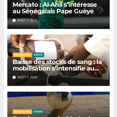
Mercato : Al-Ahli s’intéresse
au Sénégalais Pape Guèye
AOÛT 7, 2026
ACTUALITÉS
SANTE
Baisse des stocks de sang : la
mobilisation s’intensifie au
CNTS de Dakar.
AOÛT 7, 2026
ACTUALITÉS
SPORT