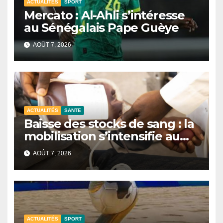
ACTUALITÉS
SPORT
Mercato : Al-Ahli s’intéresse
au Sénégalais Pape Guèye
AOÛT 7, 2026
ACTUALITÉS
SANTE
Baisse des stocks de sang : la
mobilisation s’intensifie au
CNTS de Dakar.
AOÛT 7, 2026
ACTUALITÉS
SPORT