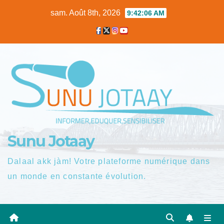
Skip
sam. Août 8th, 2026
9:42:06 AM
to
content
Sunu Jotaay
Dalaal akk jàm! Votre plateforme numérique dans
un monde en constante évolution.