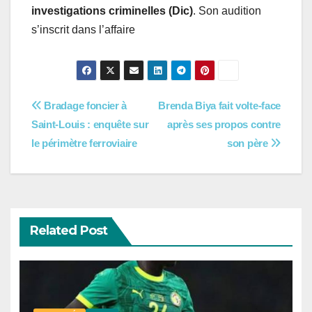
investigations criminelles (Dic)
. Son audition
s’inscrit dans l’affaire
Navigation
Bradage foncier à
Brenda Biya fait volte-face
Saint-Louis : enquête sur
après ses propos contre
de
le périmètre ferroviaire
son père
l’article
Related Post