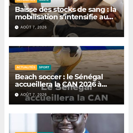
Baisse des stocks de sang : la
mobilisation s’intensifie au
CNTS de Dakar.
AOÛT 7, 2026
ACTUALITÉS
SPORT
Beach soccer : le Sénégal
accueillera la CAN 2026 à
Dakar.
AOÛT 7, 2026