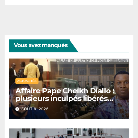
Vous avez manqués
ACTUALITÉS
Affaire Pape Cheikh Diallo :
plusieurs inculpés libérés
après un non-lieu partiel
AOÛT 8, 2026