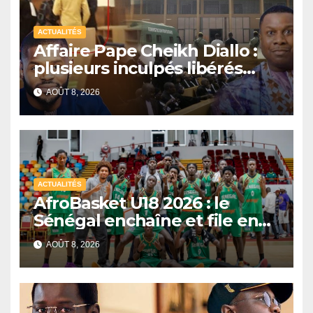
ACTUALITÉS
Affaire Pape Cheikh Diallo :
plusieurs inculpés libérés
après un non-lieu partiel
AOÛT 8, 2026
ACTUALITÉS
AfroBasket U18 2026 : le
Sénégal enchaîne et file en
quarts de finale
AOÛT 8, 2026