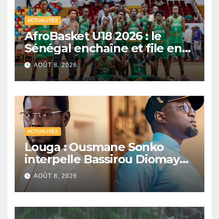
ACTUALITÉS
AfroBasket U18 2026 : le
Sénégal enchaîne et file en
quarts de finale
AOÛT 8, 2026
ACTUALITÉS
Louga : Ousmane Sonko
interpelle Bassirou Diomaye
Faye sur la date des élections
AOÛT 8, 2026
locales