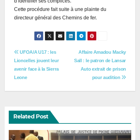
d’identifier ses complices.
Cette procédure fait suite à une plainte du
directeur général des Chemins de fer.
Navigation
UFOA/A U17 : les
Affaire Amadou Macky
Lioncelles jouent leur
Sall : le patron de Lansar
de
avenir face à la Sierra
Auto extrait de prison
l’article
Leone
pour audition
Related Post