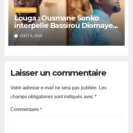
ACTUALITÉS
Louga : Ousmane Sonko
interpelle Bassirou Diomaye
Faye sur la date des élections
AOÛT 8, 2026
locales
Laisser un commentaire
Votre adresse e-mail ne sera pas publiée.
Les
champs obligatoires sont indiqués avec
*
Commentaire
*