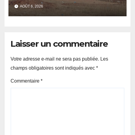
des civils après une attaque
AOÛT 6, 2026
jihadiste.
Laisser un commentaire
Votre adresse e-mail ne sera pas publiée.
Les
champs obligatoires sont indiqués avec
*
Commentaire
*