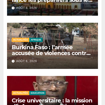
signe de l’unité et du Tawhid.
AOÛT 6, 2026
ACTUALITÉS
AFRIQUE
Burkina Faso : l’armée
accusée de violences contre
des civils après une attaque
AOÛT 6, 2026
jihadiste.
ACTUALITÉS
EDUCATION
Crise universitaire : la mission