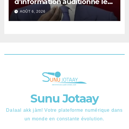
d’information auditionne le
ministre Boubacar Camara.
AOÛT 6, 2026
Sunu Jotaay
Dalaal akk jàm! Votre plateforme numérique dans
un monde en constante évolution.