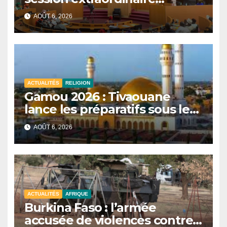
convoquée le 10 août avec
AOÛT 6, 2026
plusieurs commissions
d’enquête à l’ordre du jour.
ACTUALITÉS
RELIGION
Gamou 2026 : Tivaouane
lance les préparatifs sous le
signe de l’unité et du Tawhid.
AOÛT 6, 2026
ACTUALITÉS
AFRIQUE
Burkina Faso : l’armée
accusée de violences contre