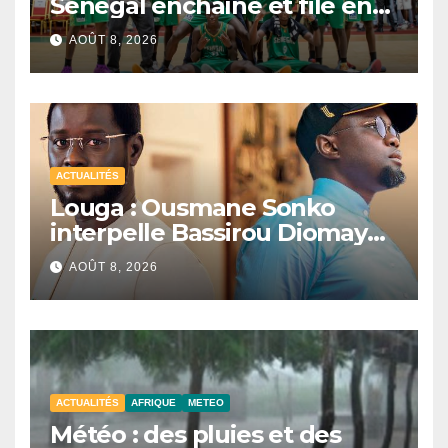
Sénégal enchaîne et file en
quarts de finale
AOÛT 8, 2026
ACTUALITÉS
Louga : Ousmane Sonko
interpelle Bassirou Diomaye
Faye sur la date des élections
AOÛT 8, 2026
locales
ACTUALITÉS
AFRIQUE
METEO
Météo : des pluies et des