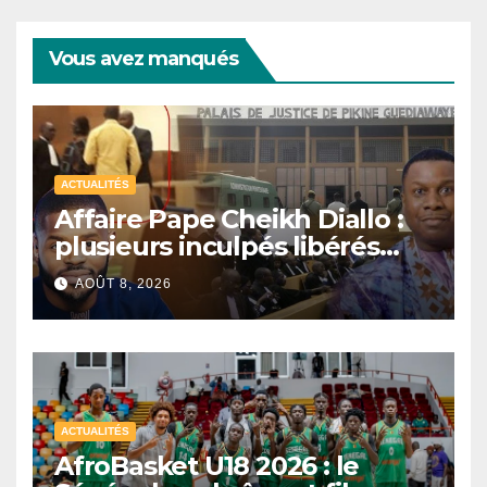
Vous avez manqués
ACTUALITÉS
Affaire Pape Cheikh Diallo :
plusieurs inculpés libérés
après un non-lieu partiel
AOÛT 8, 2026
ACTUALITÉS
AfroBasket U18 2026 : le