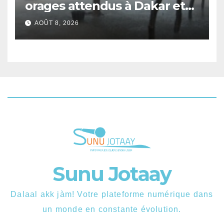
orages attendus à Dakar et
dans plusieurs localités ce
AOÛT 8, 2026
samedi
Sunu Jotaay
Dalaal akk jàm! Votre plateforme numérique dans
un monde en constante évolution.