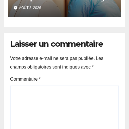
Faye sur la date des élections
AOÛT 8, 2026
locales
Laisser un commentaire
Votre adresse e-mail ne sera pas publiée.
Les
champs obligatoires sont indiqués avec
*
Commentaire
*