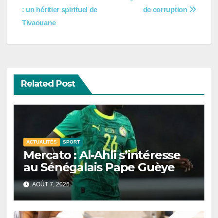
de
: un héritier spirituel de
de corruption
l’article
Tivaouane
Related Post
ACTUALITÉS
SPORT
Mercato : Al-Ahli s’intéresse
au Sénégalais Pape Guèye
AOÛT 7, 2026