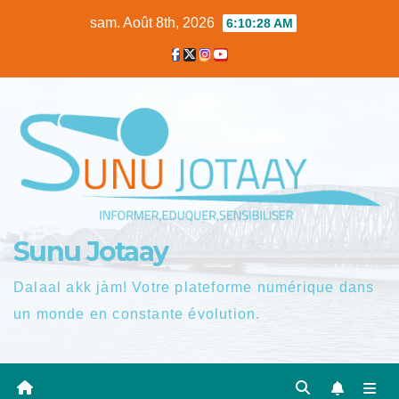
Skip
sam. Août 8th, 2026
6:10:29 AM
to
content
Sunu Jotaay
Dalaal akk jàm! Votre plateforme numérique dans
un monde en constante évolution.