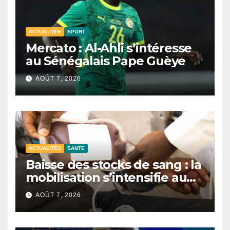
ACTUALITÉS
SPORT
Mercato : Al-Ahli s’intéresse
au Sénégalais Pape Guèye
AOÛT 7, 2026
ACTUALITÉS
SANTE
Baisse des stocks de sang : la
mobilisation s’intensifie au
CNTS de Dakar.
AOÛT 7, 2026