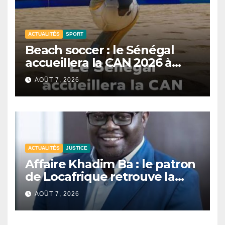
ACTUALITÉS
SPORT
Beach soccer : le Sénégal
accueillera la CAN 2026 à
Dakar.
AOÛT 7, 2026
ACTUALITÉS
JUSTICE
Affaire Khadim Ba : le patron
de Locafrique retrouve la
liberté.
AOÛT 7, 2026