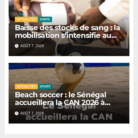
ACTUALITÉS
SANTE
Baisse des stocks de sang : la
mobilisation s’intensifie au
CNTS de Dakar.
AOÛT 7, 2026
ACTUALITÉS
SPORT
Beach soccer : le Sénégal
accueillera la CAN 2026 à
Dakar.
AOÛT 7, 2026