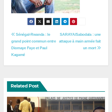
Navigation
Sénégal-Rwanda : le
SARAYA/Sabodala : une
grand point commun entre
attaque à main armée fait
de
Diomaye Faye et Paul
un mort
l’article
Kagamé
Related Post