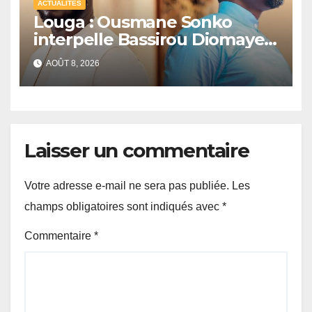
ACTUALITÉS
Louga : Ousmane Sonko
interpelle Bassirou Diomaye
Faye sur la date des élections
AOÛT 8, 2026
locales
Laisser un commentaire
Votre adresse e-mail ne sera pas publiée.
Les
champs obligatoires sont indiqués avec
*
Commentaire
*