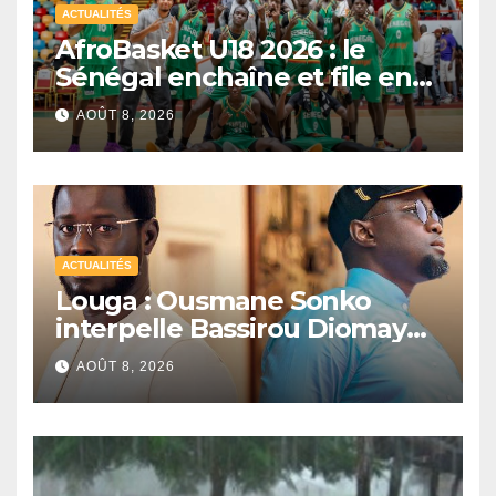
ACTUALITÉS
AfroBasket U18 2026 : le
Sénégal enchaîne et file en
quarts de finale
AOÛT 8, 2026
ACTUALITÉS
Louga : Ousmane Sonko
interpelle Bassirou Diomaye
Faye sur la date des élections
AOÛT 8, 2026
locales