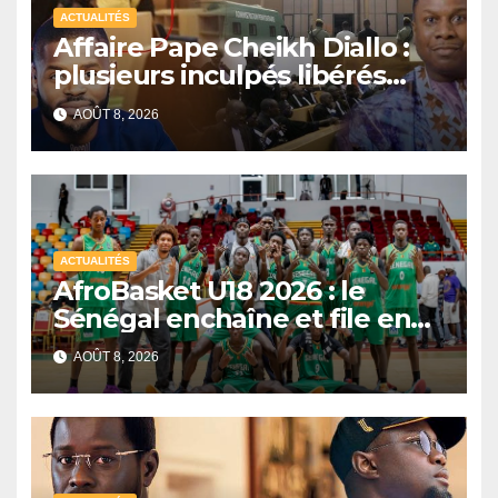
ACTUALITÉS
Affaire Pape Cheikh Diallo :
plusieurs inculpés libérés
après un non-lieu partiel
AOÛT 8, 2026
ACTUALITÉS
AfroBasket U18 2026 : le
Sénégal enchaîne et file en
quarts de finale
AOÛT 8, 2026