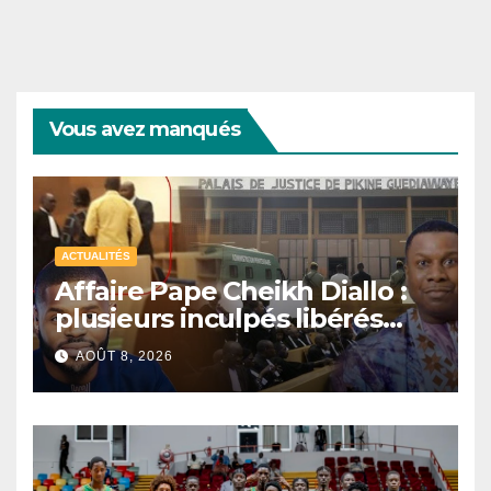
Vous avez manqués
ACTUALITÉS
Affaire Pape Cheikh Diallo :
plusieurs inculpés libérés
après un non-lieu partiel
AOÛT 8, 2026