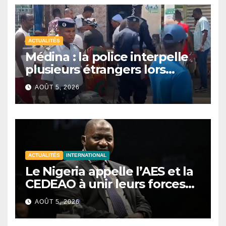
ACTUALITÉS
Médina : la police interpelle
plusieurs étrangers lors
d’une opération de
AOÛT 5, 2026
sécurisation
ACTUALITÉS
INTERNATIONAL
Le Nigeria appelle l’AES et la
CEDEAO à unir leurs forces
contre le terrorisme
AOÛT 5, 2026