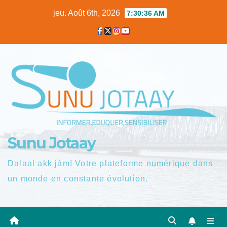
Skip
jeu. Août 6th, 2026
7:30:37 AM
to
content
Sunu Jotaay
Dalaal akk jàm! Votre plateforme numérique dans
un monde en constante évolution.